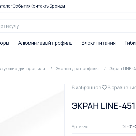
аталог
События
Контакты
Бренды
торы
Алюминиевый профиль
Блоки питания
Гибк
ктующие для профиля
Экраны для профиля
Экран LINE-
В избранное
В сравнени
ЭКРАН LINE-45
Артикул
DL-01-