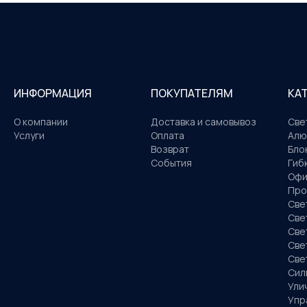
ИНФОРМАЦИЯ
ПОКУПАТЕЛЯМ
КА
О компании
Доставка и самовывоз
Све
Услуги
Оплата
Алю
Возврат
Бло
События
Гиб
Офи
Про
Све
Све
Све
Све
Све
Сил
Ули
Упр