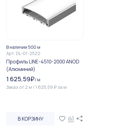
В наличии 500 м
Арт.
DL-01-2522
Профиль LINE-4510-2000 ANOD
(Алюминий)
1 625,59
₽
/
м
Заказ от
2
м
/
1 625,59
₽
за
м
В КОРЗИНУ