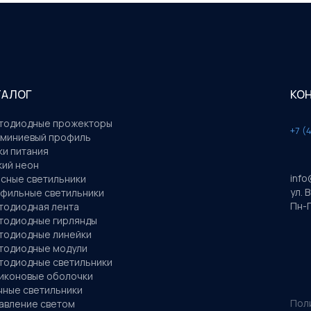
ТАЛОГ
КО
тодиодные прожекторы
+7 (
миниевый профиль
ки питания
кий неон
info
сные светильники
ул. 
фильные светильники
Пн-П
тодиодная лента
тодиодные гирлянды
тодиодные линейки
тодиодные модули
тодиодные светильники
иконовые оболочки
чные светильники
Пол
авление светом