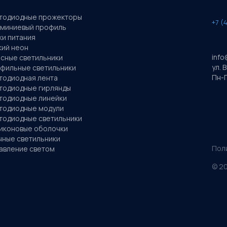
тодиодные прожекторы
+7 (
миниевый профиль
ки питания
кий неон
info
сные светильники
ул. 
фильные светильники
Пн-П
тодиодная лента
тодиодные гирлянды
тодиодные линейки
тодиодные модули
тодиодные светильники
иконовые оболочки
чные светильники
Пол
авление светом
©
2