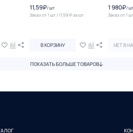
11,59
₽
1 980
₽
/
шт
/
ш
Заказ от
1
шт
/
11,59
₽
за
шт
Заказ от
1
ш
В КОРЗИНУ
НЕТ В Н
ПОКАЗАТЬ БОЛЬШЕ ТОВАРОВ
ТАЛОГ
КО