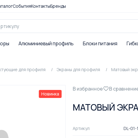
аталог
События
Контакты
Бренды
торы
Алюминиевый профиль
Блоки питания
Гибк
ктующие для профиля
Экраны для профиля
Матовый экр
В избранное
В сравнени
Новинка
МАТОВЫЙ ЭКРАН
Артикул
DL-01-