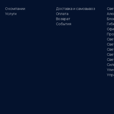
О компании
Доставка и самовывоз
Све
Услуги
Оплата
Алю
Возврат
Бло
События
Гиб
Офи
Про
Све
Све
Све
Све
Све
Сил
Ули
Упр