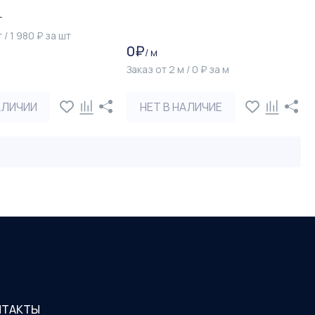
т
т
/
1 980
₽
за
шт
0
₽
/
м
Заказ от
2
м
/
0
₽
за
м
АЛИЧИИ
НЕТ В НАЛИЧИЕ
НТАКТЫ