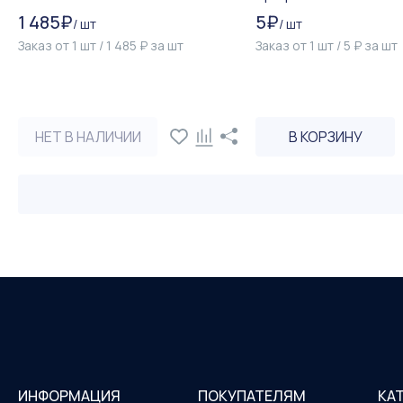
1 485
₽
5
₽
/
шт
/
шт
Заказ от
1
шт
/
1 485
₽
за
шт
Заказ от
1
шт
/
5
₽
за
шт
НЕТ В НАЛИЧИИ
В КОРЗИНУ
ИНФОРМАЦИЯ
ПОКУПАТЕЛЯМ
КА