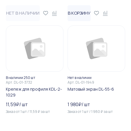
НЕТ В НАЛИЧИИ
В КОРЗИНУ
В наличии 250 шт
Нет в наличии
Арт.
DL-01-3732
Арт.
DL-01-1949
Крепеж для профиля KDL-2-
Матовый экран DL-55-6
1029
11,59
₽
/
шт
1 980
₽
/
шт
Заказ от
1
шт
/
11,59
₽
за
шт
Заказ от
1
шт
/
1 980
₽
за
шт