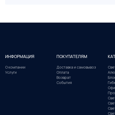
ИНФОРМАЦИЯ
ПОКУПАТЕЛЯМ
КА
О компании
Доставка и самовывоз
Све
Услуги
Оплата
Алю
Возврат
Бло
События
Гиб
Офи
Про
Све
Све
Све
Све