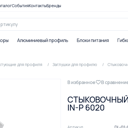
аталог
События
Контакты
Бренды
торы
Алюминиевый профиль
Блоки питания
Гибк
ктующие для профиля
Заглушки для профилю
Cтыковочн
В избранное
В сравнени
CТЫКОВОЧНЫЙ 
IN-P 6020
Артикул
DL-01-