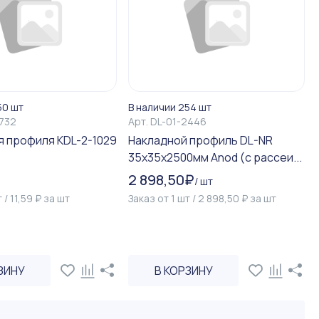
50 шт
В наличии 254 шт
3732
Арт.
DL-01-2446
я профиля KDL-2-1029
Накладной профиль DL-NR
35х35х2500мм Anod (с рассеи...
2 898,50
₽
/
шт
т
/
11,59
₽
за
шт
Заказ от
1
шт
/
2 898,50
₽
за
шт
ЗИНУ
В КОРЗИНУ