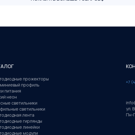
ТАЛОГ
КО
тодиодные прожекторы
+7 (
миниевый профиль
ки питания
кий неон
info
сные светильники
ул. 
фильные светильники
Пн-П
тодиодная лента
тодиодные гирлянды
тодиодные линейки
тодиодные модули