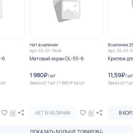
Нет в наличии
В наличии 2
Арт.
DL-01-1949
Арт.
DL-01-
-6
Матовый экран DL-55-6
Крепеж дл
1 980
₽
11,59
₽
/
шт
/
шт
а
шт
Заказ от
1
шт
/
1 980
₽
за
шт
Заказ от
1
ш
НЕТ В НАЛИЧИИ
В КОР
ПОКАЗАТЬ БОЛЬШЕ ТОВАРОВ