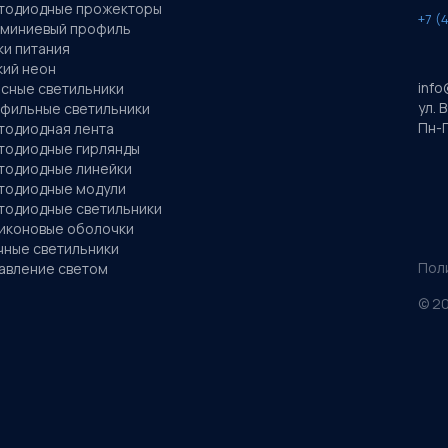
тодиодные прожекторы
+7 (
миниевый профиль
ки питания
кий неон
info
сные светильники
ул. 
фильные светильники
Пн-П
тодиодная лента
тодиодные гирлянды
тодиодные линейки
тодиодные модули
тодиодные светильники
иконовые оболочки
чные светильники
Пол
авление светом
©
2