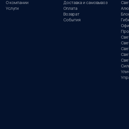
О компании
Доставка и самовывоз
Све
Услуги
Оплата
Алю
Возврат
Бло
События
Гиб
Офи
Про
Све
Све
Све
Све
Све
Сил
Ули
Упр