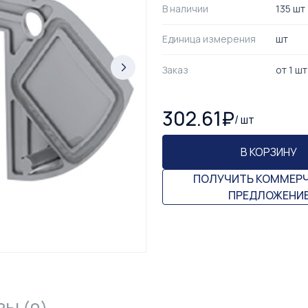
В наличии
135 шт
Единица измерения
шт
Заказ
от
1
шт
302.61
₽
/
шт
В КОРЗИНУ
ПОЛУЧИТЬ КОММЕР
ПРЕДЛОЖЕНИ