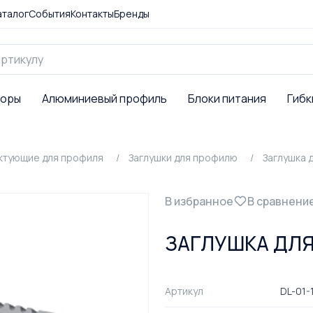
аталог
События
Контакты
Бренды
торы
Алюминиевый профиль
Блоки питания
Гибк
ктующие для профиля
Заглушки для профилю
Заглушка 
В избранное
В сравнени
ЗАГЛУШКА ДЛЯ
Артикул
DL-01-