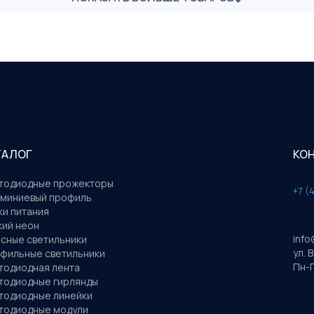
ТАЛОГ
КО
тодиодные прожекторы
+7 (
миниевый профиль
ки питания
кий неон
info
сные светильники
ул. 
фильные светильники
Пн-П
тодиодная лента
тодиодные гирлянды
тодиодные линейки
тодиодные модули