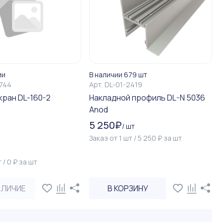
ии
В наличии 679 шт
3744
Арт.
DL-01-2419
кран DL-160-2
Накладной профиль DL-N 5036
Anod
5 250
₽
/
шт
Заказ от
1
шт
/
5 250
₽
за
шт
т
/
0
₽
за
шт
АЛИЧИЕ
В КОРЗИНУ