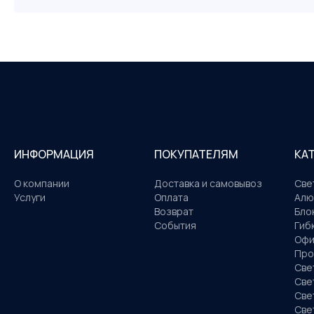
ИНФОРМАЦИЯ
ПОКУПАТЕЛЯМ
КА
О компании
Доставка и самовывоз
Све
Услуги
Оплата
Алю
Возврат
Бло
События
Гиб
Офи
Про
Све
Све
Све
Све