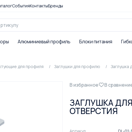
аталог
События
Контакты
Бренды
торы
Алюминиевый профиль
Блоки питания
Гибк
ктующие для профиля
Заглушки для профилю
Заглушка 
В избранное
В сравнени
ЗАГЛУШКА ДЛЯ 
ОТВЕРСТИЯ
Артикул
DL-01-