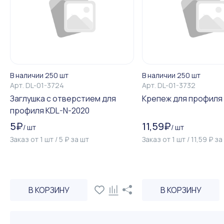
В наличии 250 шт
В наличии 250 шт
Арт.
DL-01-3724
Арт.
DL-01-3732
Заглушка с отверстием для
Крепеж для профиля 
профиля KDL-N-2020
5
₽
11,59
₽
/
шт
/
шт
Заказ от
1
шт
/
5
₽
за
шт
Заказ от
1
шт
/
11,59
₽
за
В КОРЗИНУ
В КОРЗИНУ