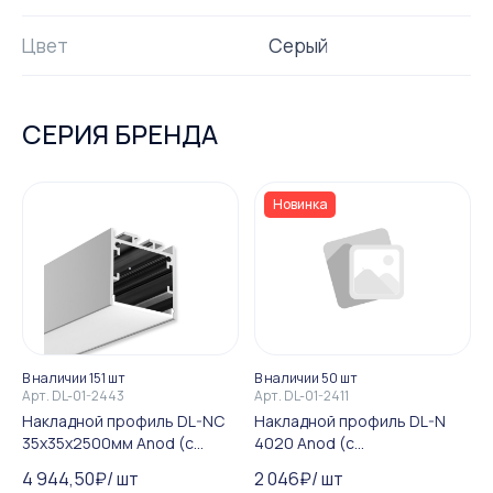
Цвет
Серый
СЕРИЯ БРЕНДА
Новинка
В наличии 151 шт
В наличии 50 шт
Арт.
DL-01-2443
Арт.
DL-01-2411
Накладной профиль DL-NC
Накладной профиль DL-N
35х35х2500мм Anod (с
4020 Anod (с
рассеивателем)
рассеивателем)
4 944,50
₽
/
шт
2 046
₽
/
шт