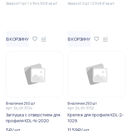
Заказ от
1
шт
/
4 944,50
₽
за
шт
Заказ от
2
шт
/
2 046
₽
за
шт
В КОРЗИНУ
В КОРЗИНУ
В наличии 250 шт
В наличии 250 шт
Арт.
DL-01-3724
Арт.
DL-01-3732
Заглушка с отверстием для
Крепеж для профиля KDL-2-
профиля KDL-N-2020
1029
5
₽
/
шт
11,59
₽
/
шт