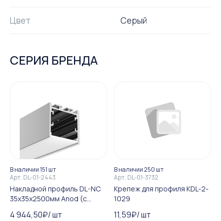
Цвет
Серый
СЕРИЯ БРЕНДА
В наличии 151 шт
В наличии 250 шт
Арт.
DL-01-2443
Арт.
DL-01-3732
Накладной профиль DL-NC
Крепеж для профиля KDL-2-
35х35х2500мм Anod (с
1029
рассеивателем)
4 944,50
₽
/
шт
11,59
₽
/
шт