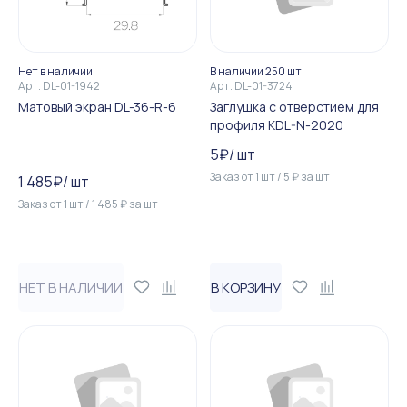
Нет в наличии
В наличии 250 шт
Арт.
DL-01-1942
Арт.
DL-01-3724
Матовый экран DL-36-R-6
Заглушка с отверстием для
профиля KDL-N-2020
5
₽
/
шт
Заказ от
1
шт
/
5
₽
за
шт
1 485
₽
/
шт
Заказ от
1
шт
/
1 485
₽
за
шт
НЕТ В НАЛИЧИИ
В КОРЗИНУ