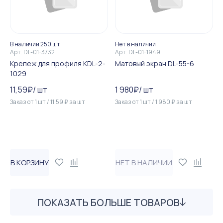
В наличии 250 шт
Нет в наличии
Арт.
DL-01-3732
Арт.
DL-01-1949
Крепеж для профиля KDL-2-
Матовый экран DL-55-6
1029
11,59
₽
/
шт
1 980
₽
/
шт
Заказ от
1
шт
/
11,59
₽
за
шт
Заказ от
1
шт
/
1 980
₽
за
шт
В КОРЗИНУ
НЕТ В НАЛИЧИИ
ПОКАЗАТЬ БОЛЬШЕ ТОВАРОВ