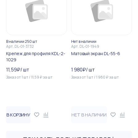
В наличии 250 шт
Нет в наличии
Арт.
DL-01-3732
Арт.
DL-01-1949
Крепеж для профиля KDL-2-
Матовый экран DL-55-6
1029
11,59
₽
/
шт
1 980
₽
/
шт
Заказ от
1
шт
/
11,59
₽
за
шт
Заказ от
1
шт
/
1 980
₽
за
шт
В КОРЗИНУ
НЕТ В НАЛИЧИИ