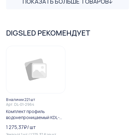
ПОКАЗАТЬ БОЛЬШЕ ТОВАРОВ
DIGSLED РЕКОМЕНДУЕТ
В наличии 221 шт
Арт.
DL-01-2964
Комплект профиль
водонепроницаемый KDL-N-
1520-2000 Anod (экран, за...
1 275,37
₽
/
шт
Заказ от
1
шт
/
1 275,37
₽
за
шт