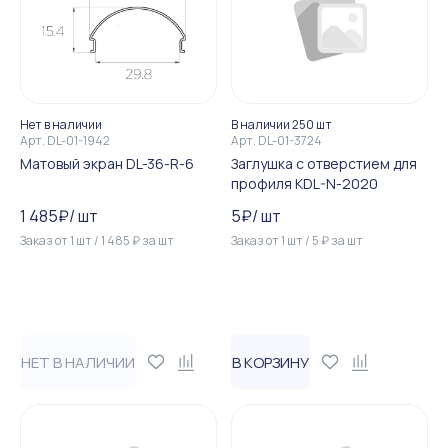
Нет в наличии
В наличии 250 шт
Арт.
DL-01-1942
Арт.
DL-01-3724
Матовый экран DL-36-R-6
Заглушка с отверстием для
профиля KDL-N-2020
1 485
₽
/
шт
5
₽
/
шт
Заказ от
1
шт
/
1 485
₽
за
шт
Заказ от
1
шт
/
5
₽
за
шт
НЕТ В НАЛИЧИИ
В КОРЗИНУ