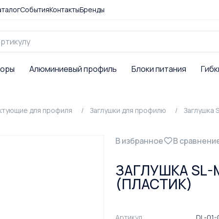
аталог
События
Контакты
Бренды
торы
Алюминиевый профиль
Блоки питания
Гибк
ктующие для профиля
Заглушки для профилю
Заглушка 
В избранное
В сравнени
ЗАГЛУШКА SL-M
(ПЛАСТИК)
Артикул
DL-01-