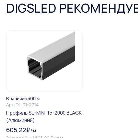
DIGSLED РЕКОМЕНДУ
В наличии 500 м
Арт.
DL-01-2714
Профиль SL-MINI-15-2000 BLACK
(Алюминий)
605,22
₽
/
м
Заказ от
2
м
/
605,22
₽
за
м