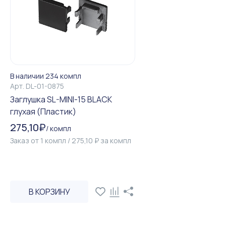
В наличии 234 компл
Арт.
DL-01-0875
Заглушка SL-MINI-15 BLACK
глухая (Пластик)
275,10
₽
/
компл
Заказ от
1
компл
/
275,10
₽
за
компл
В КОРЗИНУ