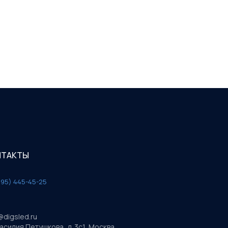
НТАКТЫ
495) 445-45-25
@digsled.ru
Василия Петушкова, д. 3с1, Москва