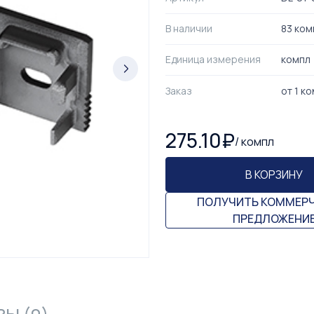
В наличии
83 ком
Единица измерения
компл
Заказ
от
1
ко
275.10
₽
/
компл
В КОРЗИНУ
ПОЛУЧИТЬ КОММЕР
ПРЕДЛОЖЕНИ