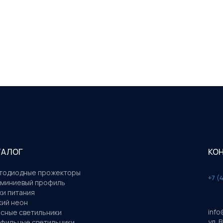
ТАЛОГ
КО
тодиодные прожекторы
+7 (
миниевый профиль
ки питания
кий неон
info
сные светильники
ул. 
фильные светильники