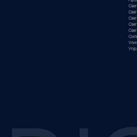
Све
Све
Све
Све
Све
Сил
Ули
Упр