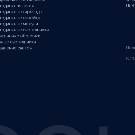
Пн-П
тодиодная лента
тодиодные гирлянды
тодиодные линейки
тодиодные модули
тодиодные светильники
иконовые оболочки
чные светильники
Пол
авление светом
©
2