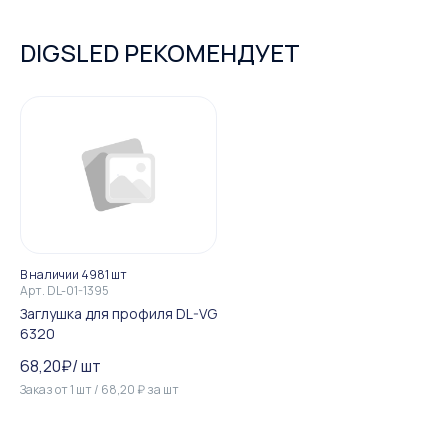
DIGSLED РЕКОМЕНДУЕТ
В наличии 4981 шт
Арт.
DL-01-1395
Заглушка для профиля DL-VG
6320
68,20
₽
/
шт
Заказ от
1
шт
/
68,20
₽
за
шт