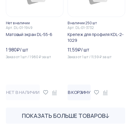
Нет в наличии
В наличии 250 шт
Арт.
DL-01-1949
Арт.
DL-01-3732
Матовый экран DL-55-6
Крепеж для профиля KDL-2-
1029
1 980
₽
/
шт
11,59
₽
/
шт
Заказ от
1
шт
/
1 980
₽
за
шт
Заказ от
1
шт
/
11,59
₽
за
шт
НЕТ В НАЛИЧИИ
В КОРЗИНУ
ПОКАЗАТЬ БОЛЬШЕ ТОВАРОВ