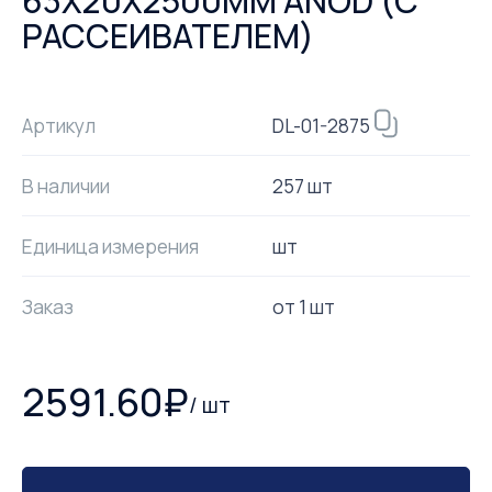
63Х20Х2500ММ ANOD (С
РАССЕИВАТЕЛЕМ)
DL-01-2875
Артикул
В наличии
257 шт
Единица измерения
шт
Заказ
от
1
шт
2591.60
₽
/
шт