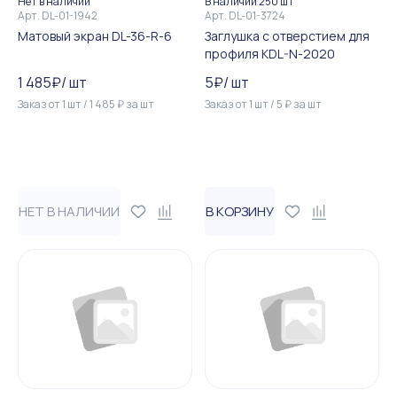
Нет в наличии
В наличии 250 шт
Арт.
DL-01-1942
Арт.
DL-01-3724
Матовый экран DL-36-R-6
Заглушка с отверстием для
профиля KDL-N-2020
1 485
₽
/
шт
5
₽
/
шт
Заказ от
1
шт
/
1 485
₽
за
шт
Заказ от
1
шт
/
5
₽
за
шт
НЕТ В НАЛИЧИИ
В КОРЗИНУ