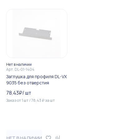
Нет в наличии
Арт.
DL-01-1404
Заглушка для профиля DL-VX
9035 без отверстия
78,43
₽
/
шт
Заказ от
1
шт
/
78,43
₽
за
шт
НЕТ В НАЛИЧИИ