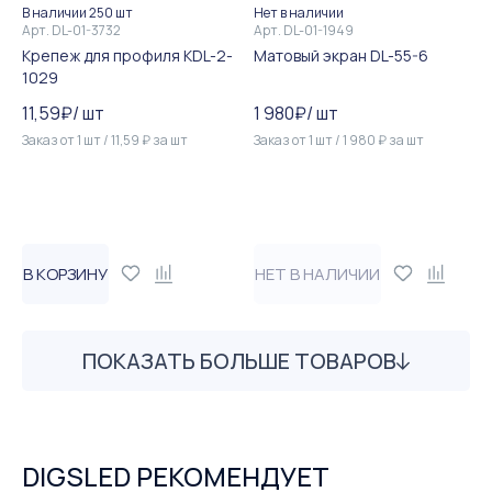
В наличии 250 шт
Нет в наличии
Арт.
DL-01-3732
Арт.
DL-01-1949
Крепеж для профиля KDL-2-
Матовый экран DL-55-6
1029
11,59
₽
/
шт
1 980
₽
/
шт
Заказ от
1
шт
/
11,59
₽
за
шт
Заказ от
1
шт
/
1 980
₽
за
шт
В КОРЗИНУ
НЕТ В НАЛИЧИИ
ПОКАЗАТЬ БОЛЬШЕ ТОВАРОВ
DIGSLED РЕКОМЕНДУЕТ