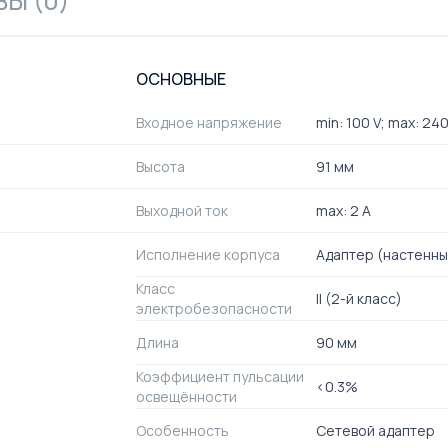
Ы (0)
ОСНОВНЫЕ
Входное напряжение
min: 100 V; max: 240
Высота
91 мм
Выходной ток
max: 2 A
Исполнение корпуса
Адаптер (настенны
Класс
II (2-й класс)
электробезопасности
Длина
90 мм
Коэффициент пульсации
<0.3%
освещённости
Особенность
Сетевой адаптер