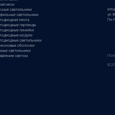
кий неон
info
сные светильники
ул. 
фильные светильники
Пн-П
тодиодная лента
тодиодные гирлянды
тодиодные линейки
тодиодные модули
тодиодные светильники
иконовые оболочки
чные светильники
Пол
авление светом
©
2