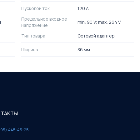
Пусковой ток
120 A
Предельное входное
м
min: 90 V; max: 264 V
напряжение
Тип товара
Сетевой адаптер
Ширина
36 мм
НТАКТЫ
495) 445-45-25