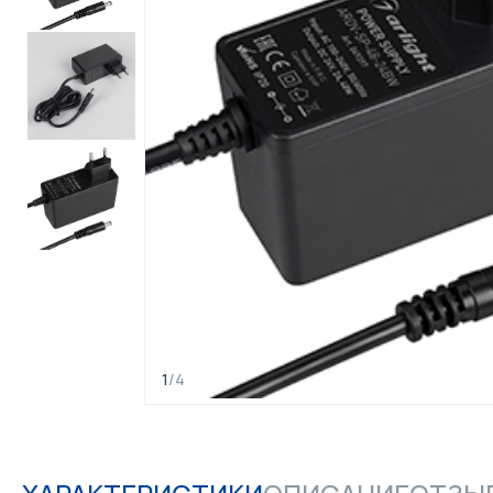
1
/
4