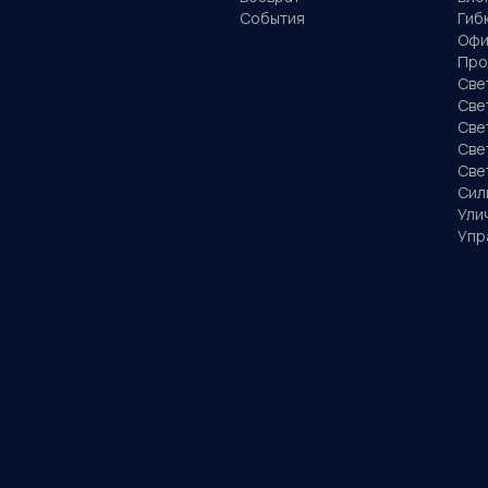
События
Гиб
Офи
Про
Све
Све
Све
Све
Све
Сил
Ули
Упр