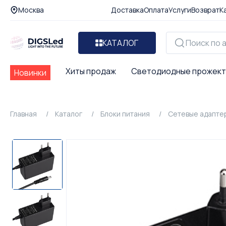
Москва
Доставка
Оплата
Услуги
Возврат
К
КАТАЛОГ
Хиты продаж
Светодиодные прожек
Новинки
Главная
Каталог
Блоки питания
Сетевые адапте