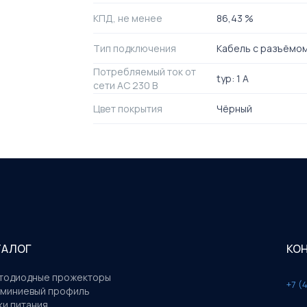
КПД, не менее
86,43 %
Тип подключения
Кабель с разъёмо
Потребляемый ток от
typ: 1 A
сети AC 230 В
Цвет покрытия
Чёрный
ТАЛОГ
КО
тодиодные прожекторы
+7 (
миниевый профиль
ки питания