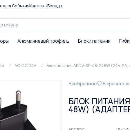
аталог
События
Контакты
Бренды
торы
Алюминиевый профиль
Блоки питания
Гибк
ры
AC-DC 24V
Блок питания ARDV-SP-48-24BW (24V, 2A, 
В избранное
В сравнени
БЛОК ПИТАНИЯ 
48W) (АДАПТЕР
Артикул
DL-02