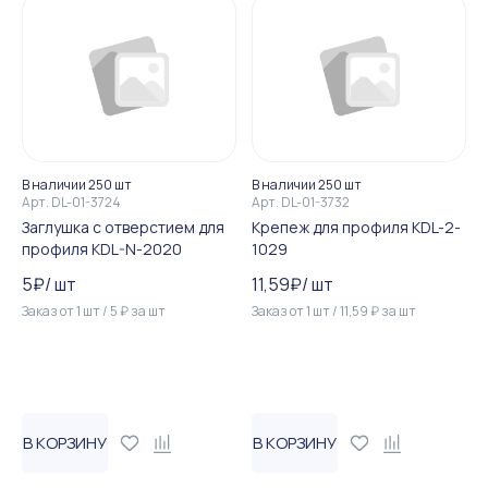
В наличии 250 шт
В наличии 250 шт
Арт.
DL-01-3724
Арт.
DL-01-3732
Заглушка с отверстием для
Крепеж для профиля KDL-2-
профиля KDL-N-2020
1029
5
₽
/
шт
11,59
₽
/
шт
Заказ от
1
шт
/
5
₽
за
шт
Заказ от
1
шт
/
11,59
₽
за
шт
В КОРЗИНУ
В КОРЗИНУ