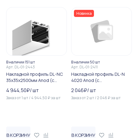
Новинка
В наличии 151 шт
В наличии 50 шт
Арт.
DL-01-2443
Арт.
DL-01-2411
Накладной профиль DL-NC
Накладной профиль DL-N
35х35х2500мм Anod (с
4020 Anod (с
рассеивателем)
рассеивателем)
4 944,50
₽
/
шт
2 046
₽
/
шт
Заказ от
1
шт
/
4 944,50
₽
за
шт
Заказ от
2
шт
/
2 046
₽
за
шт
В КОРЗИНУ
В КОРЗИНУ