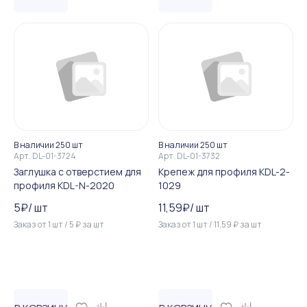
В наличии 250 шт
В наличии 250 шт
Арт.
DL-01-3724
Арт.
DL-01-3732
Заглушка с отверстием для
Крепеж для профиля KDL-2-
профиля KDL-N-2020
1029
5
₽
/
шт
11,59
₽
/
шт
Заказ от
1
шт
/
5
₽
за
шт
Заказ от
1
шт
/
11,59
₽
за
шт