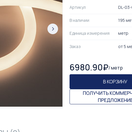
Артикул
DL-03-
В наличии
195 ме
Единица измерения
метр
Заказ
от
5
м
6980.90
₽
/
метр
В КОРЗИНУ
ПОЛУЧИТЬ КОММЕР
ПРЕДЛОЖЕНИ