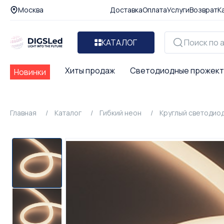
Москва
Доставка
Оплата
Услуги
Возврат
К
КАТАЛОГ
Хиты продаж
Светодиодные прожек
Новинки
Главная
Каталог
Гибкий неон
Круглый светодио