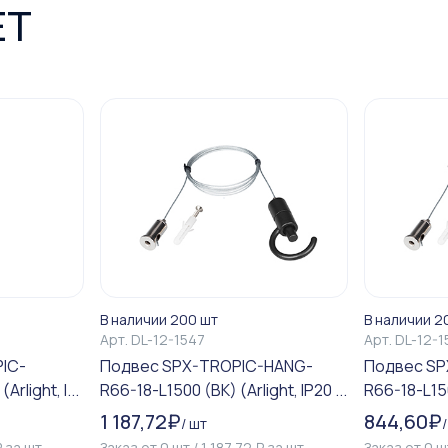
ЕТ
В наличии 200 шт
В наличии 2
Арт.
DL-12-1547
Арт.
DL-12-1
IC-
Подвес SPX-TROPIC-HANG-
Подвес SP
rlight, I...
R66-18-L1500 (BK) (Arlight, IP20 ...
R66-18-L150
1 187,72
₽
844,60
₽
/
шт
₽
за
шт
Заказ от
0
шт
/
1 187,72
₽
за
шт
Заказ от
0
ш