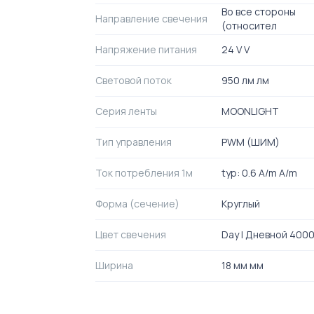
Во все стороны
Направление свечения
(относител
Напряжение питания
24 V V
Световой поток
950 лм лм
Серия ленты
MOONLIGHT
Тип управления
PWM (ШИМ)
Ток потребления 1м
typ: 0.6 A/m A/m
Форма (сечение)
Круглый
Цвет свечения
Day | Дневной 4000
Ширина
18 мм мм