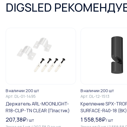
DIGSLED РЕКОМЕНДУ
В наличии 200 шт
В наличии 200 шт
Арт.
DL-01-1495
Арт.
DL-12-1513
Держатель ARL-MOONLIGHT-
Крепление SPX-TROP
R18-CLIP-TN CLEAR (Пластик)
SURFACE-R40-18 (BK) (A
207,38
₽
1 558,58
₽
/
шт
/
шт
Заказ от
1
шт
/
207,38
₽
за
шт
Заказ от
0
шт
/
1 558,58