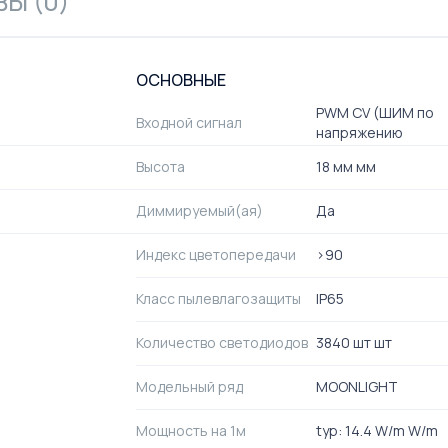
Ы (0)
ОСНОВНЫЕ
PWM СV (ШИМ по
Входной сигнал
напряжению
Высота
18 мм мм
Диммируемый(ая)
Да
Индекс цветопередачи
>90
Класс пылевлагозащиты
IP65
Количество светодиодов
3840 шт шт
Модельный ряд
MOONLIGHT
Мощность на 1м
typ: 14.4 W/m W/m