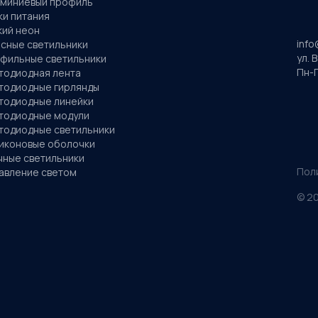
миниевый профиль
ки питания
кий неон
info
сные светильники
ул. 
фильные светильники
Пн-П
тодиодная лента
тодиодные гирлянды
тодиодные линейки
тодиодные модули
тодиодные светильники
иконовые оболочки
чные светильники
Пол
авление светом
©
2