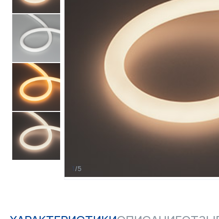
1
/
5