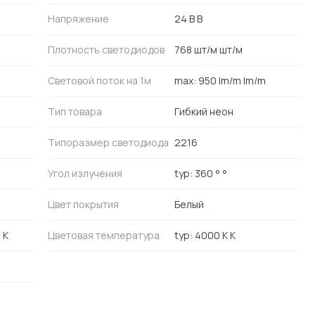
Напряжение
24 В В
Плотность светодиодов
768 шт/м шт/м
Световой поток на 1м
max: 950 lm/m lm/m
Тип товара
Гибкий неон
Типоразмер светодиода
2216
Угол излучения
typ: 360 ° °
Цвет покрытия
Белый
 K
Цветовая температура
typ: 4000 K K