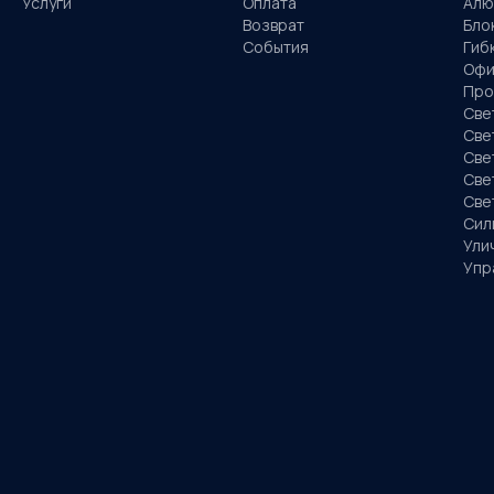
Услуги
Оплата
Алю
Возврат
Бло
События
Гиб
Офи
Про
Све
Све
Све
Све
Све
Сил
Ули
Упр