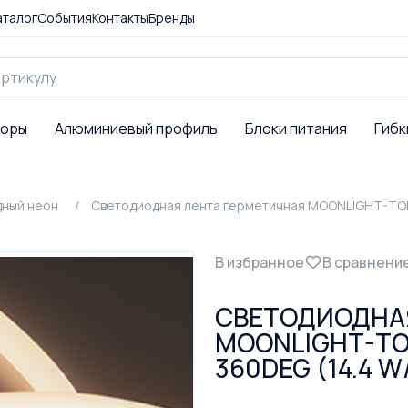
аталог
События
Контакты
Бренды
торы
Алюминиевый профиль
Блоки питания
Гибк
дный неон
Светодиодная лента герметичная MOONLIGHT-TOP-
В избранное
В сравнени
СВЕТОДИОДНА
MOONLIGHT-TO
360DEG (14.4 W/