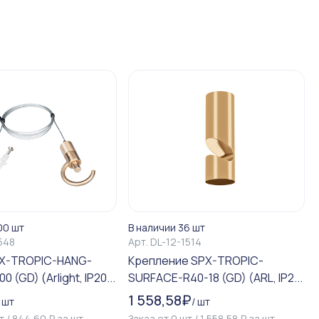
00 шт
В наличии 36 шт
548
Арт.
DL-12-1514
X-TROPIC-HANG-
Крепление SPX-TROPIC-
0 (GD) (Arlight, IP20...
SURFACE-R40-18 (GD) (ARL, IP2...
1 558,58
₽
/
шт
/
шт
т
/
844,60
₽
за
шт
Заказ от
0
шт
/
1 558,58
₽
за
шт