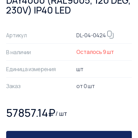
DAY4000 (RAL9005, 120 DEG,
230V) IP40 LED
DL-04-0424
Артикул
Осталось
9
шт
В наличии
Единица измерения
шт
Заказ
от
0
шт
57857.14
₽
/
шт