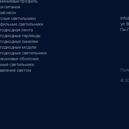
миниевый профиль
ки питания
кий неон
info
сные светильники
ул. 
фильные светильники
Пн-П
тодиодная лента
тодиодные гирлянды
тодиодные линейки
тодиодные модули
тодиодные светильники
иконовые оболочки
чные светильники
Пол
авление светом
©
2