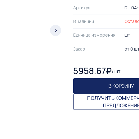
Артикул
DL-04
В наличии
Остал
Единица измерения
шт
Заказ
от
0
ш
5958.67
₽
/
шт
В КОРЗИНУ
ПОЛУЧИТЬ КОММЕР
ПРЕДЛОЖЕНИ