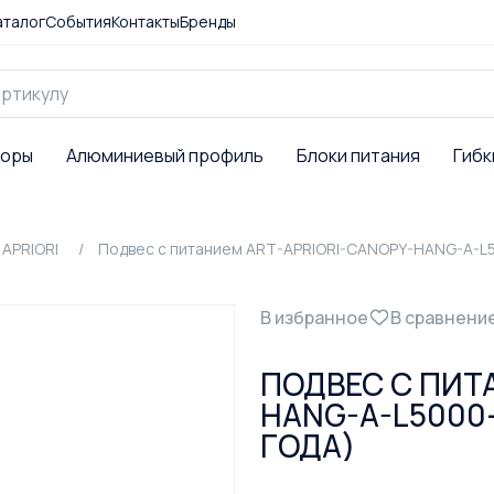
аталог
События
Контакты
Бренды
торы
Алюминиевый профиль
Блоки питания
Гибк
APRIORI
Подвес с питанием ART-APRIORI-CANOPY-HANG-A-L50
В избранное
В сравнени
ПОДВЕС С ПИТ
HANG-A-L5000-
ГОДА)