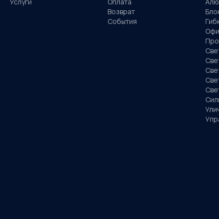
Услуги
Оплата
Алю
Возврат
Бло
События
Гиб
Офи
Про
Све
Све
Све
Све
Све
Сил
Ули
Упр