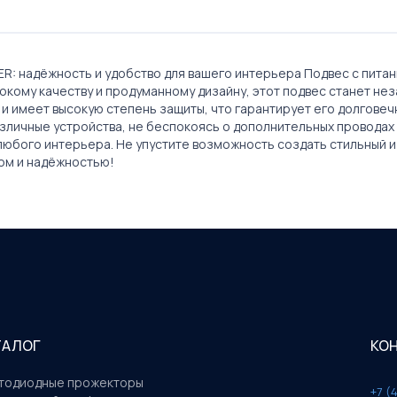
 надёжность и удобство для вашего интерьера Подвес с питание
сокому качеству и продуманному дизайну, этот подвес станет н
и имеет высокую степень защиты, что гарантирует его долговечн
личные устройства, не беспокоясь о дополнительных проводах и 
 любого интерьера. Не упустите возможность создать стильный 
вом и надёжностью!
ТАЛОГ
КО
тодиодные прожекторы
+7 (