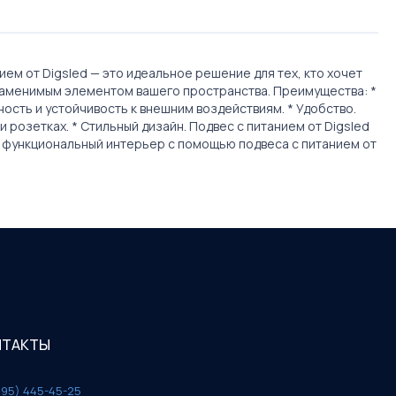
м от Digsled — это идеальное решение для тех, кто хочет
езаменимым элементом вашего пространства. Преимущества: *
ость и устойчивость к внешним воздействиям. * Удобство.
розетках. * Стильный дизайн. Подвес с питанием от Digsled
и функциональный интерьер с помощью подвеса с питанием от
НТАКТЫ
495) 445-45-25