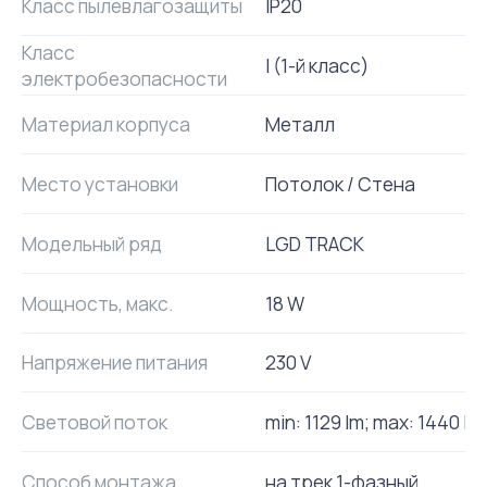
Класс пылевлагозащиты
IP20
Класс
I (1-й класс)
электробезопасности
Материал корпуса
Металл
Место установки
Потолок / Cтена
Модельный ряд
LGD TRACK
Мощность, макс.
18 W
Напряжение питания
230 V
Световой поток
min: 1129 lm; max: 1440 lm
Способ монтажа
на трек 1-фазный