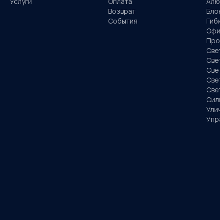
Услуги
Оплата
Алю
Возврат
Бло
События
Гиб
Офи
Про
Све
Све
Све
Све
Све
Сил
Ули
Упр