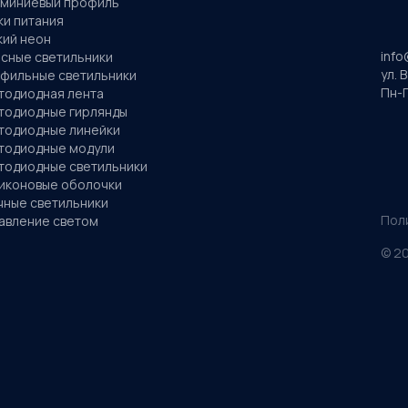
миниевый профиль
ки питания
кий неон
info
сные светильники
ул. 
фильные светильники
Пн-П
тодиодная лента
тодиодные гирлянды
тодиодные линейки
тодиодные модули
тодиодные светильники
иконовые оболочки
чные светильники
Пол
авление светом
©
2