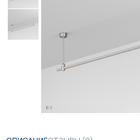
1
/
3