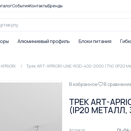
аталог
События
Контакты
Бренды
торы
Алюминиевый профиль
Блоки питания
Гибк
APRIORI
Трек ART-APRIORI-LINE-ROD-400-2000 (TN) (IP20 Ме
В избранное
В сравнени
ТРЕК ART-APRI
(IP20 МЕТАЛЛ, 
Артикул
DL-04