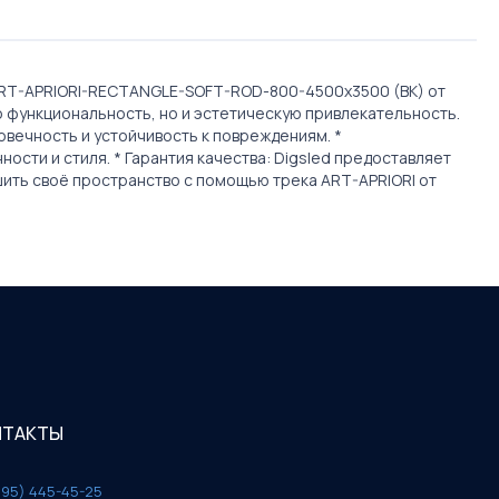
 ART-APRIORI-RECTANGLE-SOFT-ROD-800-4500x3500 (BK) от
ко функциональность, но и эстетическую привлекательность.
овечность и устойчивость к повреждениям. *
ости и стиля. * Гарантия качества: Digsled предоставляет
шить своё пространство с помощью трека ART-APRIORI от
НТАКТЫ
495) 445-45-25