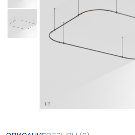
1
/
3