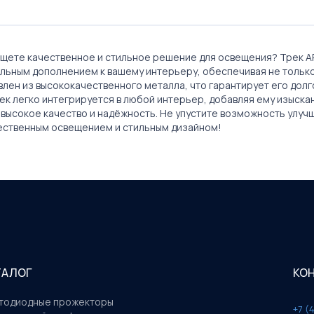
ли Ищете качественное и стильное решение для освещения? Трек
деальным дополнением к вашему интерьеру, обеспечивая не толь
влен из высококачественного металла, что гарантирует его долг
ек легко интегрируется в любой интерьер, добавляя ему изысканн
 высокое качество и надёжность. Не упустите возможность улуч
чественным освещением и стильным дизайном!
ТАЛОГ
КО
тодиодные прожекторы
+7 (