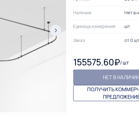
Наличие
Нет в 
Единица измерения
шт
Заказ
от
0
ш
155575.60
₽
/
шт
НЕТ В НАЛИЧИ
ПОЛУЧИТЬ КОММЕР
ПРЕДЛОЖЕНИ