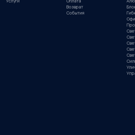
Услуги
Оплата
Алю
Возврат
Бло
События
Гиб
Офи
Про
Све
Све
Све
Све
Све
Сил
Ули
Упр