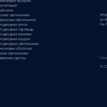
миниевый профиль
ки питания
кий неон
info
сные светильники
ул. 
фильные светильники
Пн-П
тодиодная лента
тодиодные гирлянды
тодиодные линейки
тодиодные модули
тодиодные светильники
иконовые оболочки
чные светильники
Пол
авление светом
©
2