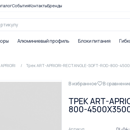
аталог
События
Контакты
Бренды
торы
Алюминиевый профиль
Блоки питания
Гибк
APRIORI
Трек ART-APRIORI-RECTANGLE-SOFT-ROD-800-4500x35
В избранное
В сравнени
ТРЕК ART-APRI
800-4500X3500 
Артикул
DL-04