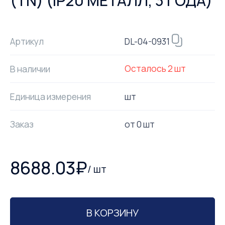
(TN) (IP20 МЕТАЛЛ, 3 ГОДА)
DL-04-0931
Артикул
Осталось
2
шт
В наличии
Единица измерения
шт
Заказ
от
0
шт
8688.03
₽
/
шт
В КОРЗИНУ