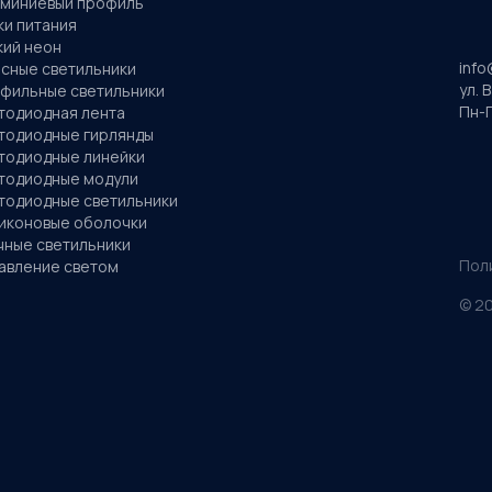
миниевый профиль
ки питания
кий неон
info
сные светильники
ул. 
фильные светильники
Пн-П
тодиодная лента
тодиодные гирлянды
тодиодные линейки
тодиодные модули
тодиодные светильники
иконовые оболочки
чные светильники
Пол
авление светом
©
2