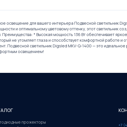
ное освещение для вашего интерьера Подвесной светильник Dig
ощности и оптимальному цветовому оттенку, этот светильник со
 Преимущества: * Высокая мощность 136 Вт обеспечивает яркое
торый не утомляет глаза и способствует комфортной работе и о
нт. Подвесной светильник Digsled MKV-Q-1400 — это идеальное р
омфортным освещением!
ТАЛОГ
КО
тодиодные прожекторы
+7 (