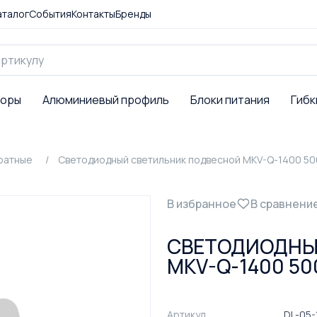
аталог
События
Контакты
Бренды
торы
Алюминиевый профиль
Блоки питания
Гибк
ратные
Светодиодный светильник подвесной MKV-Q-1400 50
В избранное
В сравнени
СВЕТОДИОДНЫ
MKV-Q-1400 50
Артикул
DL-05-