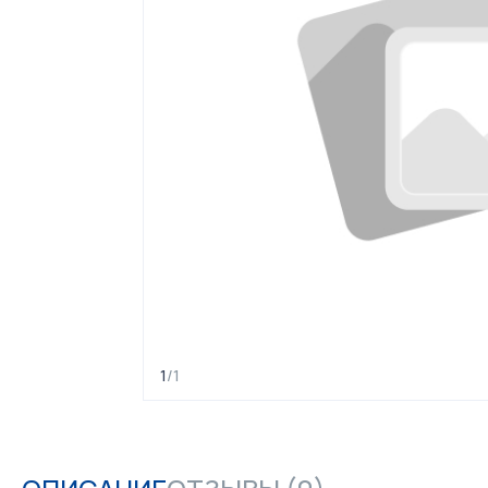
1
/
1