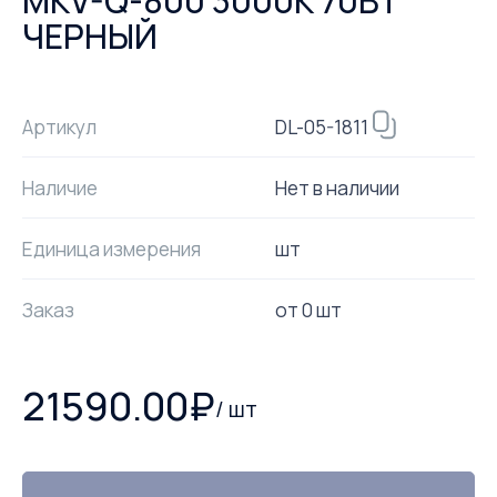
MKV-Q-800 3000К 70ВТ
ЧЕРНЫЙ
DL-05-1811
Артикул
Наличие
Нет в наличии
Единица измерения
шт
Заказ
от
0
шт
21590.00
₽
/
шт