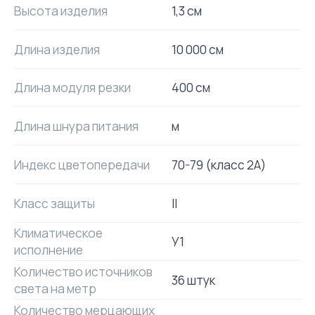
Высота изделия
1,3 см
Длина изделия
10 000 см
Длина модуля резки
400 см
Длина шнура питания
м
Индекс цветопередачи
70-79 (класс 2A)
Класс защиты
II
Климатическое
У1
исполнение
Количество источников
36 штук
света на метр
Количество мерцающих