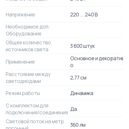
Напряжение
220 ... 240 В
Необходимое доп.
Оборудование
Общее количество
3 600 штук
источников света
Основное и декоративн
Применение
о
Расстояние между
2,77 см
светодиодами
Режим работы
Динамика
С комплектом для
Да
подключения/соединения
Световой поток на метр
360 лм
погонный