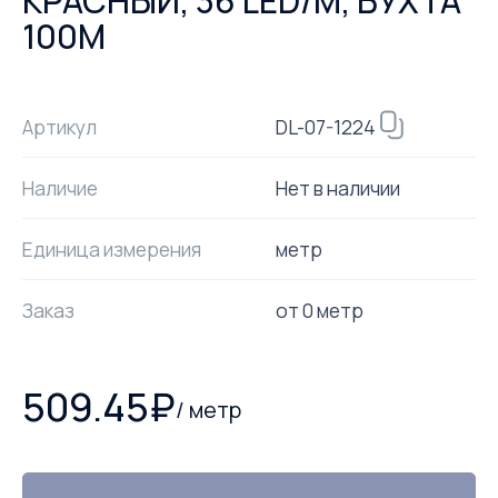
КРАСНЫЙ, 36 LED/М, БУХТА
100М
DL-07-1224
Артикул
Наличие
Нет в наличии
Единица измерения
метр
Заказ
от
0
метр
509.45
₽
/
метр