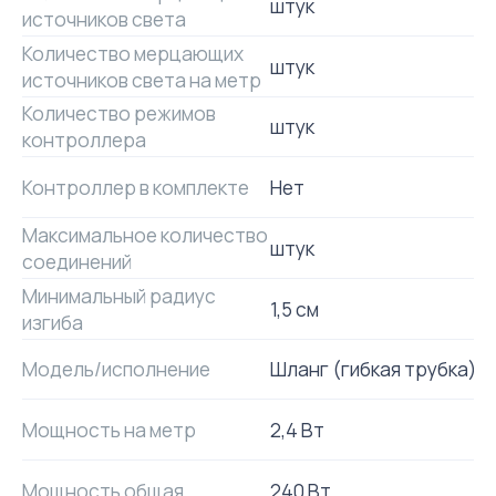
штук
источников света
Количество мерцающих
штук
источников света на метр
Количество режимов
штук
контроллера
Контроллер в комплекте
Нет
Максимальное количество
штук
соединений
Минимальный радиус
1,5 см
изгиба
Модель/исполнение
Шланг (гибкая трубка)
Мощность на метр
2,4 Вт
Мощность общая
240 Вт