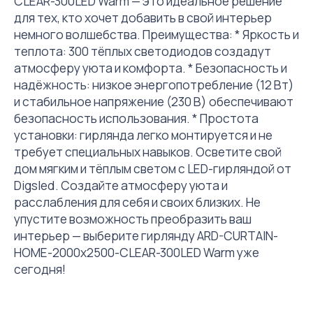
CLEAR-300LED Warm — это идеальное решение
для тех, кто хочет добавить в свой интерьер
немного волшебства. Преимущества: * Яркость и
теплота: 300 тёплых светодиодов создадут
атмосферу уюта и комфорта. * Безопасность и
надёжность: низкое энергопотребление (12 Вт)
и стабильное напряжение (230 В) обеспечивают
безопасность использования. * Простота
установки: гирлянда легко монтируется и не
требует специальных навыков. Осветите свой
дом мягким и тёплым светом с LED-гирляндой от
Digsled. Создайте атмосферу уюта и
расслабления для себя и своих близких. Не
упустите возможность преобразить ваш
интерьер — выберите гирлянду ARD-CURTAIN-
HOME-2000x2500-CLEAR-300LED Warm уже
сегодня!