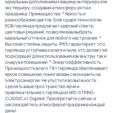
идеальным дополнением к вашему интерьеру или
экстерьеру, создавая атмосферу уюта и
праздника. Преимущества: * Яркость и
разнообразие цветов. Благодаря технологии
RGB гирлянда предлагает широкий спектр
цветовых решений, позволяя вам выбрать
идеальный оттенок для любого настроения. *
Высокая степень защиты. IP65 гарантирует, что
гирлянда устойчива к влаге и пыли, что делает её
подходящей для использования как внутри, так и
снаружи помещений. * Энергоэффективность.
При мощности всего 7 Вт гирлянда обеспечивает
яркое освещение, помогая вам сэкономить на
электроэнергии. Не упустите возможность
сделать ваше пространство ярче и
привлекательнее с гирляндой ARD-STRING-
CLASSIC от Digsled. Приобретайте сейчас и
наслаждайтесь атмосферой праздника каждый
день!