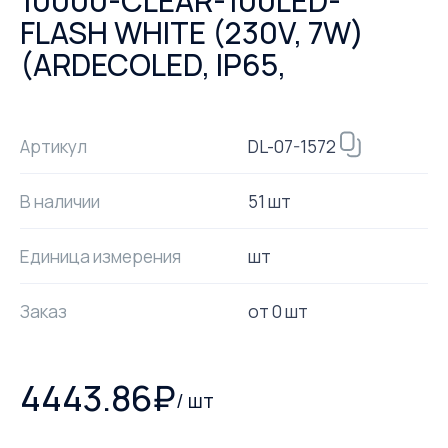
10000-CLEAR-100LED-
FLASH WHITE (230V, 7W)
(ARDECOLED, IP65,
DL-07-1572
Артикул
В наличии
51 шт
Единица измерения
шт
Заказ
от
0
шт
4443.86
₽
/
шт