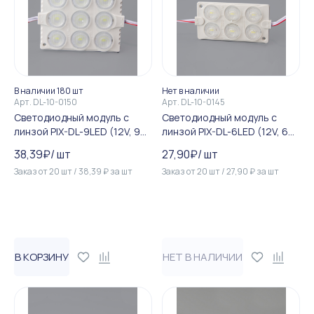
В наличии 180 шт
Нет в наличии
Арт.
DL-10-0150
Арт.
DL-10-0145
Светодиодный модуль c
Светодиодный модуль c
линзой PIX-DL-9LED (12V, 9W,
линзой PIX-DL-6LED (12V, 6W,
300Lm, IP65) (холодный бе...
220Lm, IP65) (теплый белы...
38,39
₽
/
шт
27,90
₽
/
шт
Заказ от
20
шт
/
38,39
₽
за
шт
Заказ от
20
шт
/
27,90
₽
за
шт
В КОРЗИНУ
НЕТ В НАЛИЧИИ