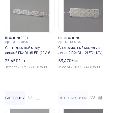
В наличии 940 шт
Нет в наличии
Арт.
DL-10-0148
Арт.
DL-10-0140
Светодиодный модуль c
Светодиодный модуль c
линзой PIX-DL-6LED (12V, 6W,
линзой PIX-DL-12LED (12V,
240Lm, IP65) (холодный бе...
12W, 240Lm, IP65) (теплый ...
33,45
₽
/
шт
53,47
₽
/
шт
Заказ от
20
шт
/
33,45
₽
за
шт
Заказ от
20
шт
/
53,47
₽
за
шт
В КОРЗИНУ
НЕТ В НАЛИЧИИ