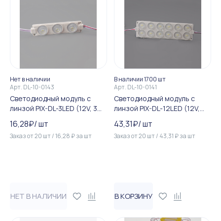
Нет в наличии
В наличии 1700 шт
Арт.
DL-10-0143
Арт.
DL-10-0141
Светодиодный модуль c
Светодиодный модуль c
линзой PIX-DL-3LED (12V, 3W,
линзой PIX-DL-12LED (12V,
150Lm, IP65) (теплый белый...
12W, 240Lm, IP65) (холодн...
16,28
₽
/
шт
43,31
₽
/
шт
Заказ от
20
шт
/
16,28
₽
за
шт
Заказ от
20
шт
/
43,31
₽
за
шт
НЕТ В НАЛИЧИИ
В КОРЗИНУ