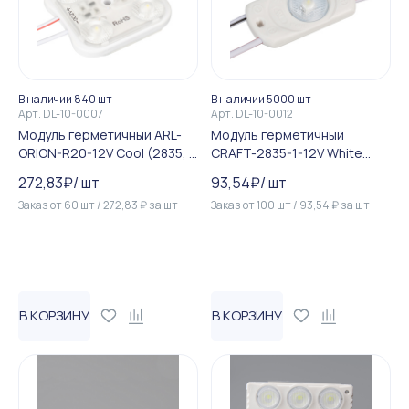
В наличии 840 шт
В наличии 5000 шт
Арт.
DL-10-0007
Арт.
DL-10-0012
Модуль герметичный ARL-
Модуль герметичный
ORION-R20-12V Cool (2835, 4
CRAFT-2835-1-12V White
LED) (Arlight, Закрытый)
170deg (36x17.5mm, 0.6W, IP...
272,83
₽
/
шт
93,54
₽
/
шт
Заказ от
60
шт
/
272,83
₽
за
шт
Заказ от
100
шт
/
93,54
₽
за
шт
В КОРЗИНУ
В КОРЗИНУ