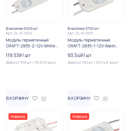
В наличии 5000 шт
В наличии 3700 шт
Арт.
DL-10-0014
Арт.
DL-10-0011
Модуль герметичный
Модуль герметичный
CRAFT-2835-2-12V White
CRAFT-2835-1-12V Warm
170deg (56х17,5mm, 0.8W, IP...
170deg (36x17.5mm, 0.6W, IP...
119,53
₽
/
шт
93,54
₽
/
шт
Заказ от
100
шт
/
119,53
₽
за
шт
Заказ от
100
шт
/
93,54
₽
за
шт
В КОРЗИНУ
В КОРЗИНУ
Новинка
Новинка