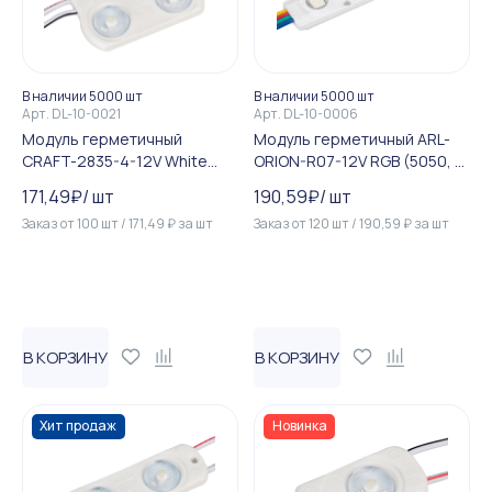
В наличии 5000 шт
В наличии 5000 шт
Арт.
DL-10-0021
Арт.
DL-10-0006
Модуль герметичный
Модуль герметичный ARL-
CRAFT-2835-4-12V White
ORION-R07-12V RGB (5050, 3
170deg (45x43mm, 1.6W, IP6...
LED) (Arlight, Закрытый)
171,49
₽
/
шт
190,59
₽
/
шт
Заказ от
100
шт
/
171,49
₽
за
шт
Заказ от
120
шт
/
190,59
₽
за
шт
В КОРЗИНУ
В КОРЗИНУ
Хит продаж
Новинка