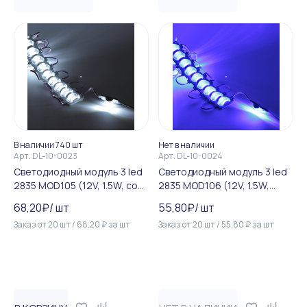
В наличии 740 шт
Нет в наличии
Арт.
DL-10-0023
Арт.
DL-10-0024
Светодиодный модуль 3 led
Светодиодный модуль 3 led
2835 MOD105 (12V, 1.5W, cool
2835 MOD106 (12V, 1.5W,
white, IP65)
blue, IP65)
68,20
₽
/
шт
55,80
₽
/
шт
Заказ от
20
шт
/
68,20
₽
за
шт
Заказ от
20
шт
/
55,80
₽
за
шт