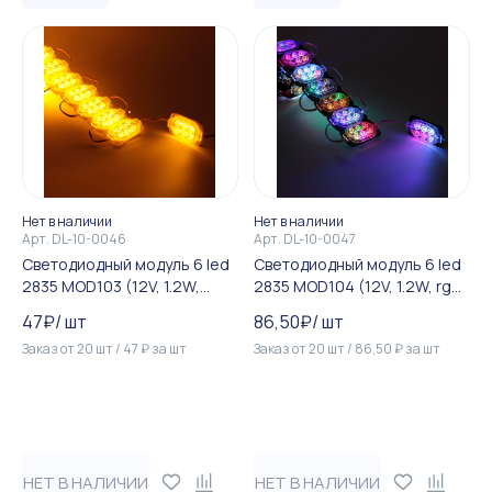
Нет в наличии
Нет в наличии
Арт.
DL-10-0046
Арт.
DL-10-0047
Светодиодный модуль 6 led
Светодиодный модуль 6 led
2835 MOD103 (12V, 1.2W,
2835 MOD104 (12V, 1.2W, rgb,
yellow, IP65)
IP65)
47
₽
/
шт
86,50
₽
/
шт
Заказ от
20
шт
/
47
₽
за
шт
Заказ от
20
шт
/
86,50
₽
за
шт
НЕТ В НАЛИЧИИ
НЕТ В НАЛИЧИИ