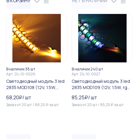
В КОРЗИНУ
НЕТ В НАЛИЧИИ
В наличии 38 шт
В наличии 240 шт
Арт.
DL-10-0026
Арт.
DL-10-0027
Светодиодный модуль 3 led
Светодиодный модуль 3 led
2835 MOD108 (12V, 1.5W,
2835 MOD109 (12V, 1.5W, rgb,
yellow, IP65)
IP65)
68,20
₽
/
шт
85,25
₽
/
шт
Заказ от
20
шт
/
68,20
₽
за
шт
Заказ от
20
шт
/
85,25
₽
за
шт