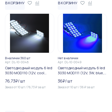
В КОРЗИНУ
В КОРЗИНУ
В наличии 360 шт
Нет в наличии
Арт.
DL-10-0048
Арт.
DL-10-0049
Светодиодный модуль 6 led
Светодиодный модуль 6 led
3030 MOD110 (12V, cool
3030 MOD111 (12V, 3W, blue,
white, IP65)
IP65)
76,73
₽
/
шт
36
₽
/
шт
Заказ от
10
шт
/
76,73
₽
за
шт
Заказ от
10
шт
/
36
₽
за
шт