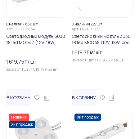
В наличии 856 шт
В наличии 227 шт
Арт.
DL-10-0034
Арт.
DL-10-0035
Светодиодный модуль 3030
Светодиодный модуль 3030
18 led MOD47 (12V, 18W,
18 led MOD48 (12V, 18W, cool
white)
white)
1 619,75
₽
/
шт
Заказ от
1
шт
/
1 619,75
₽
за
шт
1 619,75
₽
/
шт
Заказ от
1
шт
/
1 619,75
₽
за
шт
В КОРЗИНУ
В КОРЗИНУ
Новинка
Хит продаж
Хит продаж