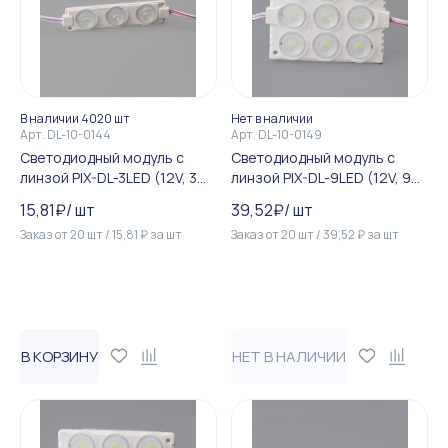
В наличии 4020 шт
Нет в наличии
Арт.
DL-10-0144
Арт.
DL-10-0149
Светодиодный модуль c
Светодиодный модуль c
линзой PIX-DL-3LED (12V, 3W,
линзой PIX-DL-9LED (12V, 9W,
150Lm, IP65) (холодный бел...
300Lm, IP65) (теплый белы...
15,81
₽
/
шт
39,52
₽
/
шт
Заказ от
20
шт
/
15,81
₽
за
шт
Заказ от
20
шт
/
39,52
₽
за
шт
В КОРЗИНУ
НЕТ В НАЛИЧИИ