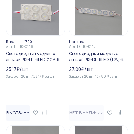
В наличии 1700 шт
Нет в наличии
Арт.
DL-10-0146
Арт.
DL-10-0147
Светодиодный модуль c
Светодиодный модуль c
линзой PIX-LP-6LED (12V, 6W,
линзой PIX-DL-6LED (12V, 6W,
220Lm, IP65) (холодный бе...
240Lm, IP65) (теплый белы...
23,17
₽
/
шт
27,90
₽
/
шт
Заказ от
20
шт
/
23,17
₽
за
шт
Заказ от
20
шт
/
27,90
₽
за
шт
В КОРЗИНУ
НЕТ В НАЛИЧИИ