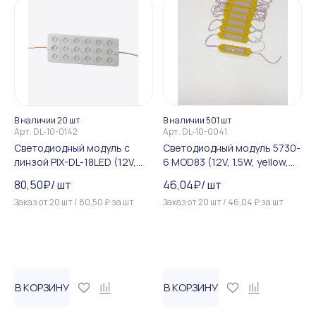
В наличии 20 шт
В наличии 501 шт
Арт.
DL-10-0142
Арт.
DL-10-0041
Светодиодный модуль c
Светодиодный модуль 5730-
линзой PIX-DL-18LED (12V,
6 MOD83 (12V, 1.5W, yellow,
18W, 380Lm, 10000K, IP65)
IP44)
80,50
₽
/
шт
46,04
₽
/
шт
Заказ от
20
шт
/
80,50
₽
за
шт
Заказ от
20
шт
/
46,04
₽
за
шт
В КОРЗИНУ
В КОРЗИНУ