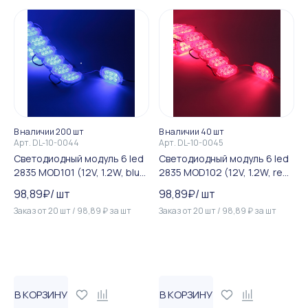
В наличии 200 шт
В наличии 40 шт
Арт.
DL-10-0044
Арт.
DL-10-0045
Светодиодный модуль 6 led
Светодиодный модуль 6 led
2835 MOD101 (12V, 1.2W, blue,
2835 MOD102 (12V, 1.2W, red,
IP65)
IP65)
98,89
₽
/
шт
98,89
₽
/
шт
Заказ от
20
шт
/
98,89
₽
за
шт
Заказ от
20
шт
/
98,89
₽
за
шт
В КОРЗИНУ
В КОРЗИНУ