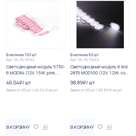
В наличии 700 шт
В наличии 60 шт
Арт.
DL-10-0042
Арт.
DL-10-0043
Светодиодный модуль 5730-
Светодиодный модуль 6 led
6 MOD84 (12V, 1.5W, pink,
2835 MOD100 (12V, 1.2W, cool
IP44)
white, IP65)
46,04
₽
/
шт
98,89
₽
/
шт
Заказ от
20
шт
/
46,04
₽
за
шт
Заказ от
20
шт
/
98,89
₽
за
шт
В КОРЗИНУ
В КОРЗИНУ