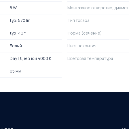
8 W
Монтажное отверстие, диаме
typ: 570 lm
Тип товара
typ: 40 °
Форма (сечение)
Белый
Цвет покрытия
Day | Дневной 4000 K
Цветовая температура
65 мм