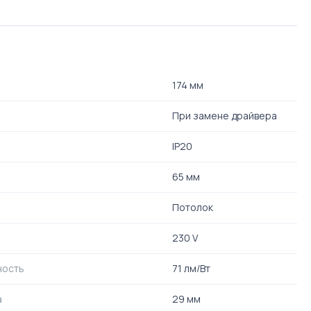
174 мм
При замене драйвера
IP20
65 мм
Потолок
230 V
ность
71 лм/Вт
а
29 мм