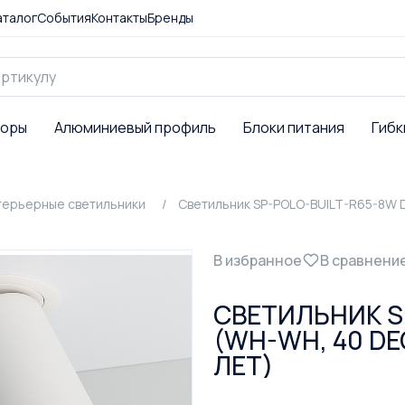
аталог
События
Контакты
Бренды
торы
Алюминиевый профиль
Блоки питания
Гибк
терьерные светильники
Светильник SP-POLO-BUILT-R65-8W Da
В избранное
В сравнени
СВЕТИЛЬНИК S
(WH-WH, 40 DEG
ЛЕТ)