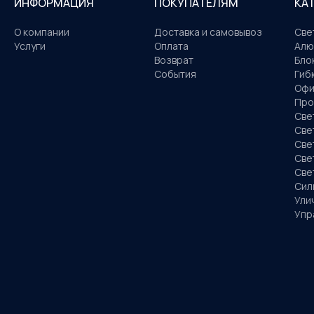
ИНФОРМАЦИЯ
ПОКУПАТЕЛЯМ
КА
О компании
Доставка и самовывоз
Све
Услуги
Оплата
Алю
Возврат
Бло
События
Гиб
Офи
Про
Све
Све
Све
Све
Све
Сил
Ули
Упр