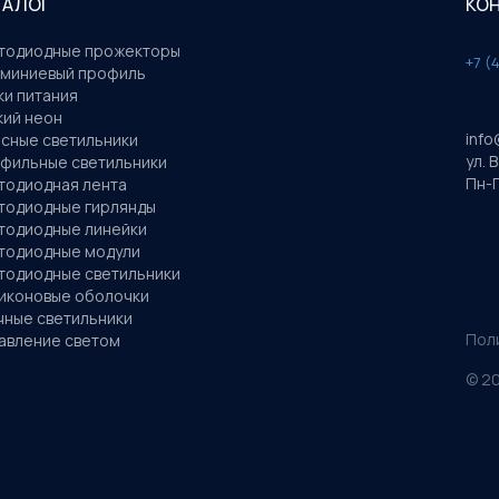
ТАЛОГ
КО
тодиодные прожекторы
+7 (
миниевый профиль
ки питания
кий неон
info
сные светильники
ул. 
фильные светильники
Пн-П
тодиодная лента
тодиодные гирлянды
тодиодные линейки
тодиодные модули
тодиодные светильники
иконовые оболочки
чные светильники
Пол
авление светом
©
2