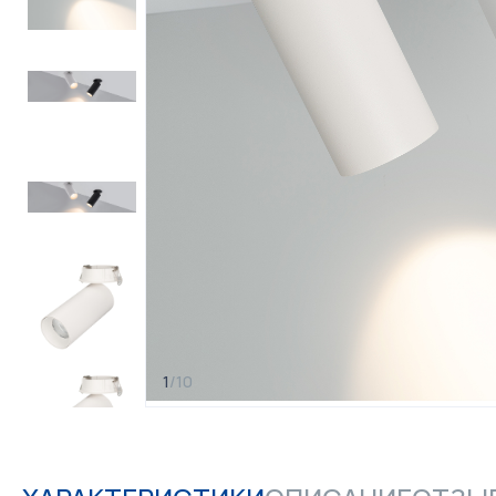
1
/
10