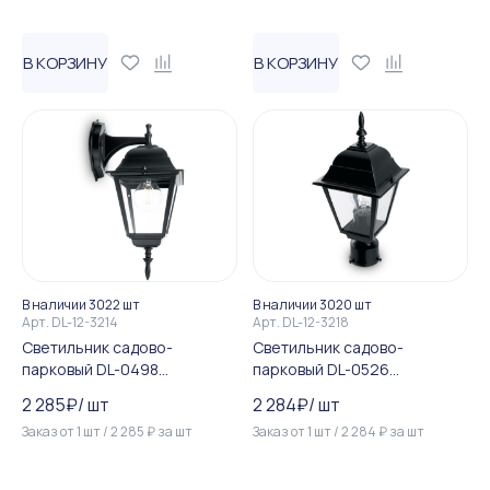
В КОРЗИНУ
В КОРЗИНУ
В наличии 3022 шт
В наличии 3020 шт
Арт.
DL-12-3214
Арт.
DL-12-3218
Светильник садово-
Светильник садово-
парковый DL-0498
парковый DL-0526
четырехгранный на стену в...
четырехгранный на столб ...
2 285
₽
/
шт
2 284
₽
/
шт
Заказ от
1
шт
/
2 285
₽
за
шт
Заказ от
1
шт
/
2 284
₽
за
шт