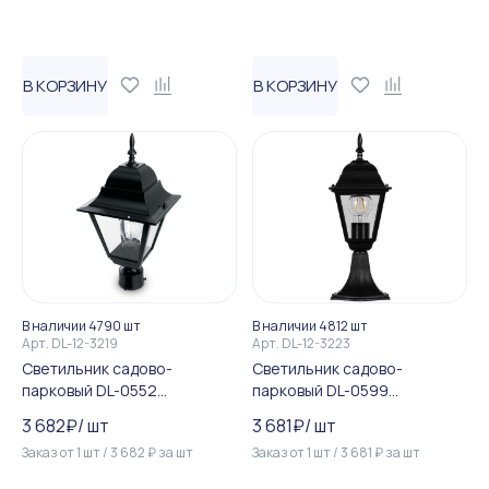
В КОРЗИНУ
В КОРЗИНУ
В наличии 4790 шт
В наличии 4812 шт
Арт.
DL-12-3219
Арт.
DL-12-3223
Светильник садово-
Светильник садово-
парковый DL-0552
парковый DL-0599
четырехгранный на столб 1...
четырехгранный на постам...
3 682
₽
/
шт
3 681
₽
/
шт
Заказ от
1
шт
/
3 682
₽
за
шт
Заказ от
1
шт
/
3 681
₽
за
шт