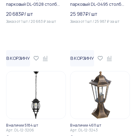
парковый DL-0528 столб
парковый DL-0495 столб
2*100W E27 230V, черное з...
3*100W E27 230V, черный
20 683
₽
/
шт
25 987
₽
/
шт
Заказ от
1
шт
/
20 683
₽
за
шт
Заказ от
1
шт
/
25 987
₽
за
шт
В КОРЗИНУ
В КОРЗИНУ
В наличии 5184 шт
В наличии 4611 шт
Арт.
DL-12-3206
Арт.
DL-12-3243