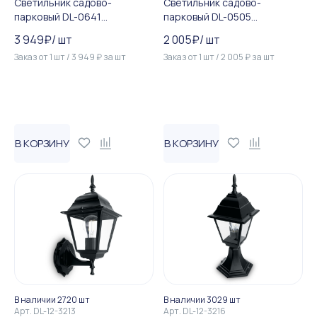
Светильник садово-
Светильник садово-
парковый DL-0641
парковый DL-0505
восьмигранный на цепочке...
шестигранный на постаме...
3 949
₽
/
шт
2 005
₽
/
шт
Заказ от
1
шт
/
3 949
₽
за
шт
Заказ от
1
шт
/
2 005
₽
за
шт
В КОРЗИНУ
В КОРЗИНУ
В наличии 2720 шт
В наличии 3029 шт
Арт.
DL-12-3213
Арт.
DL-12-3216