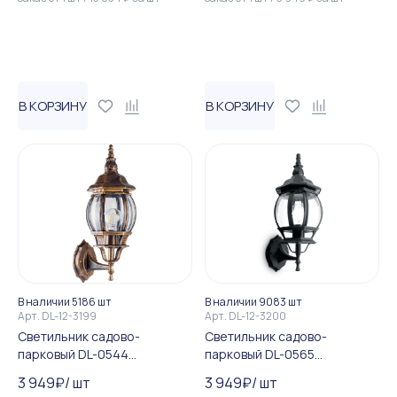
В КОРЗИНУ
В КОРЗИНУ
В наличии 5186 шт
В наличии 9083 шт
Арт.
DL-12-3199
Арт.
DL-12-3200
Светильник садово-
Светильник садово-
парковый DL-0544
парковый DL-0565
восьмигранный на стену вв...
восьмигранный на стену вв...
3 949
₽
/
шт
3 949
₽
/
шт