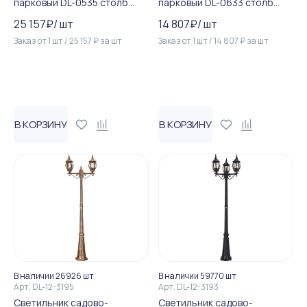
парковый DL-0535 столб
парковый DL-0633 столб
100W E27 230V, черное зо...
100W E27 230V, черный
25 157
₽
/
шт
14 807
₽
/
шт
Заказ от
1
шт
/
25 157
₽
за
шт
Заказ от
1
шт
/
14 807
₽
за
шт
В КОРЗИНУ
В КОРЗИНУ
В наличии 26926 шт
В наличии 59770 шт
Арт.
DL-12-3195
Арт.
DL-12-3193
Светильник садово-
Светильник садово-