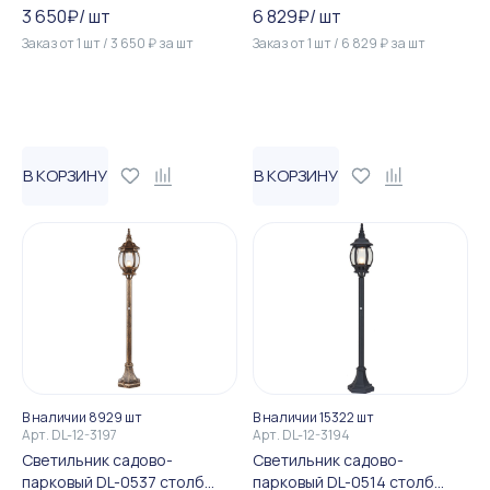
восьмигранный на цепочке...
100W E27 230V, белый
3 650
₽
/
шт
6 829
₽
/
шт
Заказ от
1
шт
/
3 650
₽
за
шт
Заказ от
1
шт
/
6 829
₽
за
шт
В КОРЗИНУ
В КОРЗИНУ
В наличии 8929 шт
В наличии 15322 шт
Арт.
DL-12-3197
Арт.
DL-12-3194
Светильник садово-
Светильник садово-
парковый DL-0537 столб
парковый DL-0514 столб