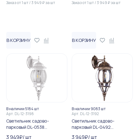
Заказ от
1
шт
/
3 949
₽
за
шт
Заказ от
1
шт
/
3 949
₽
за
шт
В КОРЗИНУ
В КОРЗИНУ
В наличии 5184 шт
В наличии 9083 шт
Арт.
DL-12-3198
Арт.
DL-12-3192
Светильник садово-
Светильник садово-
парковый DL-0538
парковый DL-0492
восьмигранный на стену вн...
восьмигранный на стену вн...
3 949
₽
/
шт
3 949
₽
/
шт