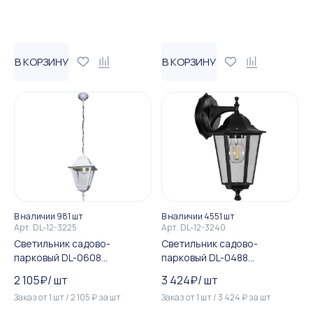
В КОРЗИНУ
В КОРЗИНУ
В наличии 981 шт
В наличии 4551 шт
Арт.
DL-12-3225
Арт.
DL-12-3240
Светильник садово-
Светильник садово-
парковый DL-0608
парковый DL-0488
четырехгранный на цепочк...
шестигранный на стену вни...
2 105
₽
/
шт
3 424
₽
/
шт
Заказ от
1
шт
/
2 105
₽
за
шт
Заказ от
1
шт
/
3 424
₽
за
шт