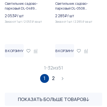
Светильник садово-
Светильник садово-
парковый DL-0489
парковый DL-0508
четырехгранный на стену в...
четырехгранный на постам...
2 053
₽
/
шт
2 285
₽
/
шт
Заказ от
1
шт
/
2 053
₽
за
шт
Заказ от
1
шт
/
2 285
₽
за
шт
В КОРЗИНУ
В КОРЗИНУ
1-32
из
51
1
2
ПОКАЗАТЬ БОЛЬШЕ ТОВАРОВ