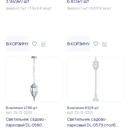
3 949
₽
/
шт
6 813
₽
/
шт
Заказ от
1
шт
/
3 949
₽
за
шт
Заказ от
1
шт
/
6 813
₽
за
шт
В КОРЗИНУ
В КОРЗИНУ
В наличии 4796 шт
В наличии 8928 шт
Арт.
DL-12-3202
Арт.
DL-12-3201
Светильник садово-
Светильник садово-
парковый DL-0580
парковый DL-0579 столб