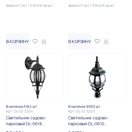
Заказ от
1
шт
/
3 949
₽
за
шт
Заказ от
1
шт
/
3 949
₽
за
шт
В КОРЗИНУ
В КОРЗИНУ
В наличии 5184 шт
В наличии 9083 шт
Арт.
DL-12-3204
Арт.
DL-12-3203
Светильник садово-
Светильник садово-
парковый DL-0618
парковый DL-0610
восьмигранный на стену вн...
восьмигранный на столб 10...