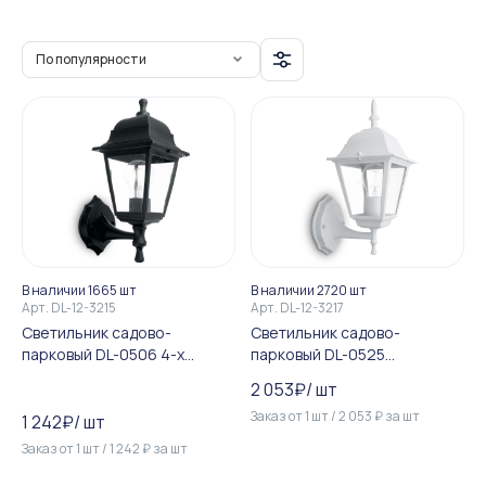
По популярности
В наличии 1665 шт
В наличии 2720 шт
Арт.
DL-12-3215
Арт.
DL-12-3217
Светильник садово-
Светильник садово-
парковый DL-0506 4-х
парковый DL-0525
гранник 60W E27 230V, чер...
четырехгранный на стену в...
2 053
₽
/
шт
Заказ от
1
шт
/
2 053
₽
за
шт
1 242
₽
/
шт
Заказ от
1
шт
/
1 242
₽
за
шт