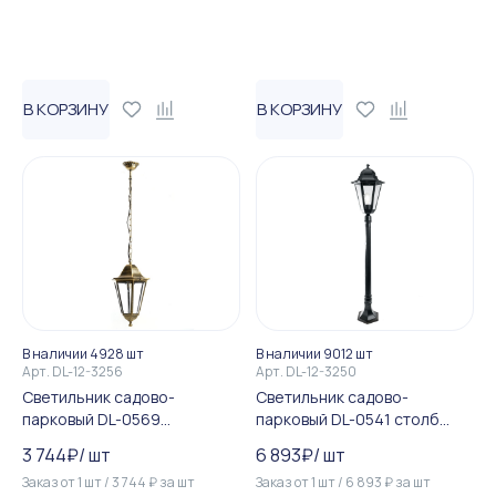
В КОРЗИНУ
В КОРЗИНУ
В наличии 4928 шт
В наличии 9012 шт
Арт.
DL-12-3256
Арт.
DL-12-3250
Светильник садово-
Светильник садово-
парковый DL-0569
парковый DL-0541 столб
шестигранный на цепочке 1...
100W E27 230V, черный
3 744
₽
/
шт
6 893
₽
/
шт
Заказ от
1
шт
/
3 744
₽
за
шт
Заказ от
1
шт
/
6 893
₽
за
шт