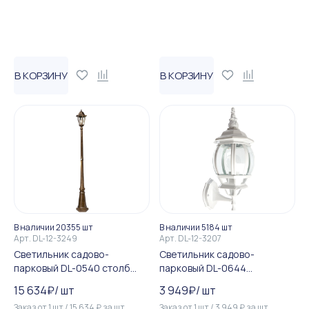
В КОРЗИНУ
В КОРЗИНУ
В наличии 20355 шт
В наличии 5184 шт
Арт.
DL-12-3249
Арт.
DL-12-3207
Светильник садово-
Светильник садово-
парковый DL-0540 столб
парковый DL-0644
100W E27 230V, черное зо...
восьмигранный на стену вв...
15 634
₽
/
шт
3 949
₽
/
шт
Заказ от
1
шт
/
15 634
₽
за
шт
Заказ от
1
шт
/
3 949
₽
за
шт