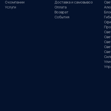
О компании
Доставка и самовывоз
Све
Услуги
Оплата
Алю
Возврат
Бло
События
Гиб
Офи
Про
Све
Све
Све
Све
Све
Сил
Ули
Упр