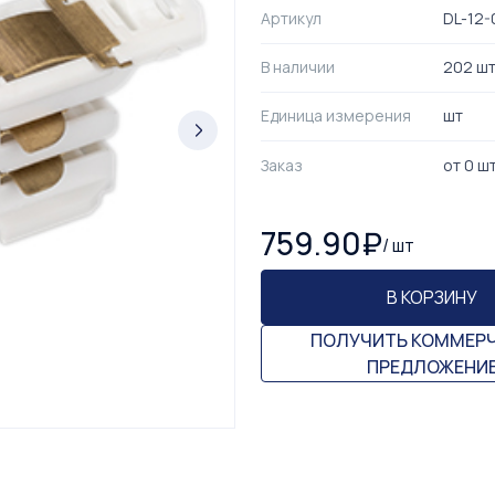
Артикул
DL-12-
В наличии
202 ш
Единица измерения
шт
Заказ
от
0
ш
759.90
₽
/
шт
В КОРЗИНУ
ПОЛУЧИТЬ КОММЕР
ПРЕДЛОЖЕНИ