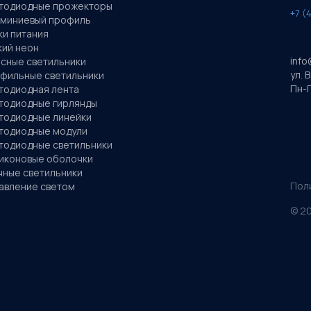
тодиодные прожекторы
+7 (
миниевый профиль
ки питания
кий неон
info
сные светильники
ул. 
фильные светильники
Пн-П
тодиодная лента
тодиодные гирлянды
тодиодные линейки
тодиодные модули
тодиодные светильники
иконовые оболочки
чные светильники
Пол
авление светом
©
2