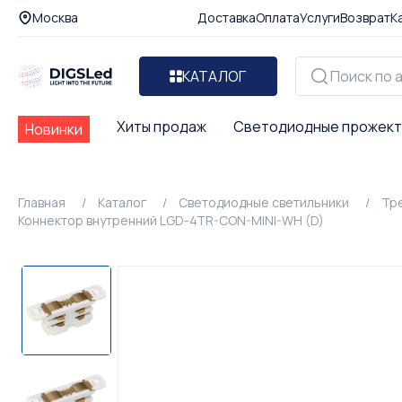
Москва
Доставка
Оплата
Услуги
Возврат
К
КАТАЛОГ
Хиты продаж
Светодиодные прожек
Новинки
Главная
Каталог
Светодиодные светильники
Тр
Коннектор внутренний LGD-4TR-CON-MINI-WH (D)