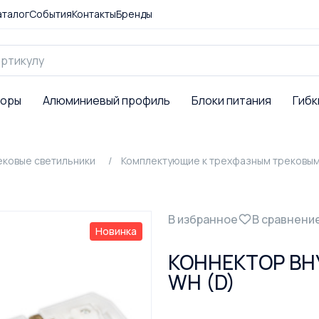
аталог
События
Контакты
Бренды
торы
Алюминиевый профиль
Блоки питания
Гибк
ековые светильники
Комплектующие к трехфазным трековым
В избранное
В сравнени
Новинка
КОННЕКТОР ВН
WH (D)