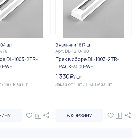
204 шт
В наличии 1817 шт
0478
Арт.
DL-12-0480
ре DL-1003-2TR-
Трек в сборе DL-1003-2TR-
00-WH
TRACK-3000-WH
1 330
₽
/
шт
т
/
887
₽
за
шт
Заказ от
1
шт
/
1 330
₽
за
шт
ЗИНУ
В КОРЗИНУ