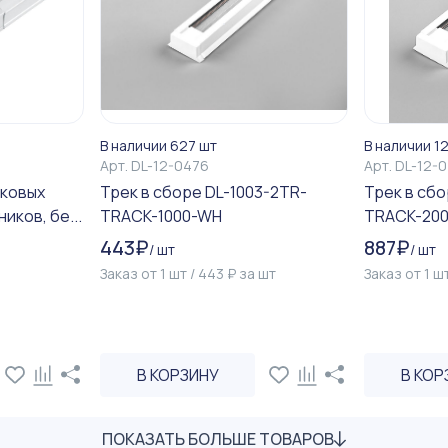
В наличии 627 шт
В наличии 1
Арт.
DL-12-0476
Арт.
DL-12-
ковых
Трек в сборе DL-1003-2TR-
Трек в сбо
ков, бе...
TRACK-1000-WH
TRACK-20
443
₽
887
₽
/
шт
/
шт
Заказ от
1
шт
/
443
₽
за
шт
Заказ от
1
ш
В КОРЗИНУ
В КОР
ПОКАЗАТЬ БОЛЬШЕ ТОВАРОВ