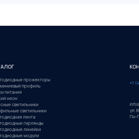
ТАЛОГ
КО
тодиодные прожекторы
+7 (
миниевый профиль
ки питания
кий неон
info
сные светильники
ул. 
фильные светильники
Пн-П
тодиодная лента
тодиодные гирлянды
тодиодные линейки
тодиодные модули