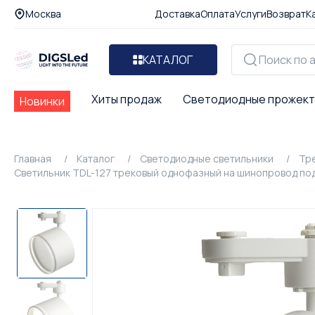
Москва
Доставка
Оплата
Услуги
Возврат
К
КАТАЛОГ
Хиты продаж
Светодиодные прожек
Новинки
Главная
Каталог
Светодиодные светильники
Тр
Светильник TDL-127 трековый однофазный на шинопровод под