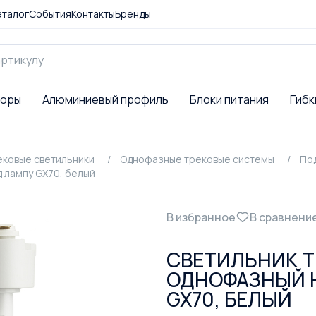
аталог
События
Контакты
Бренды
торы
Алюминиевый профиль
Блоки питания
Гибк
ековые светильники
Однофазные трековые системы
По
 лампу GX70, белый
В избранное
В сравнени
СВЕТИЛЬНИК T
ОДНОФАЗНЫЙ 
GX70, БЕЛЫЙ