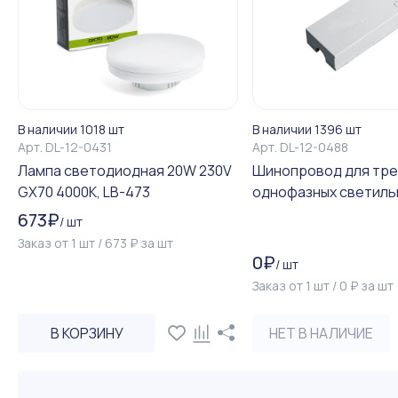
В наличии 1018 шт
В наличии 1396 шт
Арт.
DL-12-0431
Арт.
DL-12-0488
Лампа cветодиодная 20W 230V
Шинопровод для тре
GX70 4000K, LB-473
однофазных светильни
673
₽
/
шт
Заказ от
1
шт
/
673
₽
за
шт
0
₽
/
шт
Заказ от
1
шт
/
0
₽
за
шт
В КОРЗИНУ
НЕТ В НАЛИЧИЕ