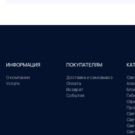
ИНФОРМАЦИЯ
ПОКУПАТЕЛЯМ
КА
О компании
Доставка и самовывоз
Све
Услуги
Оплата
Алю
Возврат
Бло
События
Гиб
Офи
Про
Све
Све
Све
Све