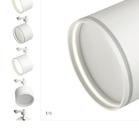
1
/
6