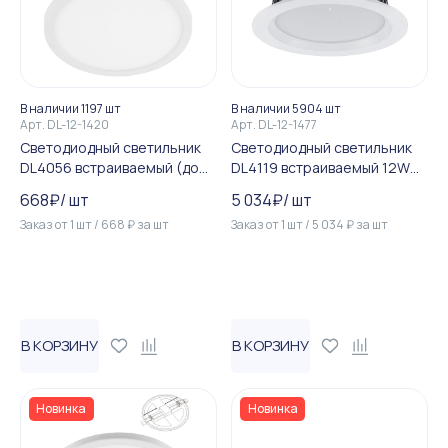
В наличии 1197 шт
В наличии 5904 шт
Арт.
DL-12-1420
Арт.
DL-12-1477
Светодиодный светильник
Светодиодный светильник
DL4056 встраиваемый (до
DL4119 встраиваемый 12W
100мм) 9W 6400K белый
4000K белый
668
₽
/
шт
5 034
₽
/
шт
Заказ от
1
шт
/
668
₽
за
шт
Заказ от
1
шт
/
5 034
₽
за
шт
В КОРЗИНУ
В КОРЗИНУ
Новинка
Новинка