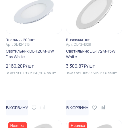
В наличии 200 шт
В наличии 1 шт
Арт.
DL-12-1315
Арт.
DL-12-1328
Светильник DL-120M-9W
Светильник DL-172M-15W
Day White
White
2 160,20
₽
/
шт
3 309,87
₽
/
шт
Заказ от
0
шт
/
2 160,20
₽
за
шт
Заказ от
0
шт
/
3 309,87
₽
за
шт
В КОРЗИНУ
В КОРЗИНУ
Новинка
Новинка