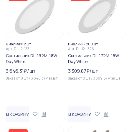
В наличии 2 шт
В наличии 200 шт
Арт.
DL-12-1331
Арт.
DL-12-1326
Светильник DL-192M-18W
Светильник DL-172M-15W
Day White
Day White
3 646,31
₽
/
шт
3 309,87
₽
/
шт
Заказ от
0
шт
/
3 646,31
₽
за
шт
Заказ от
0
шт
/
3 309,87
₽
за
шт
В КОРЗИНУ
В КОРЗИНУ