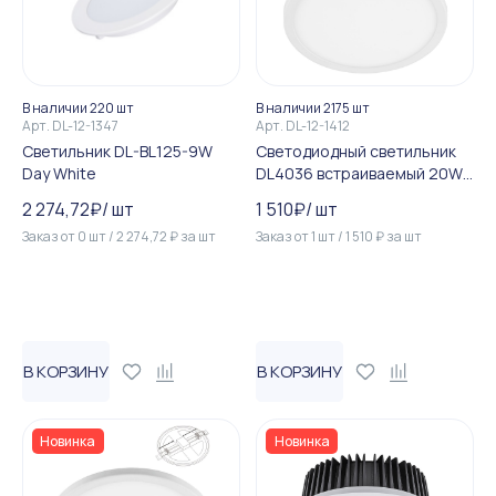
В наличии 220 шт
В наличии 2175 шт
Арт.
DL-12-1347
Арт.
DL-12-1412
Светильник DL-BL125-9W
Светодиодный светильник
Day White
DL4036 встраиваемый 20W
6400K белый (до 210мм)
2 274,72
₽
/
шт
1 510
₽
/
шт
Заказ от
0
шт
/
2 274,72
₽
за
шт
Заказ от
1
шт
/
1 510
₽
за
шт
В КОРЗИНУ
В КОРЗИНУ
Новинка
Новинка