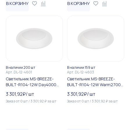
В КОРЗИНУ
В КОРЗИНУ
В наличии 200 шт
В наличии 159 шт
Арт.
DL-12-4601
Арт.
DL-12-4603
Светильник MS-BREEZE-
Светильник MS-BREEZE-
BUILT-R104-12W Day4000
BUILT-R104-12W Warm2700
(WH, 90 deg, 230V) (Arlight,...
(WH, 90 deg, 230V) (Arlight,...
3 301,92
₽
/
шт
3 301,92
₽
/
шт
Заказ от
0
шт
/
3 301,92
₽
за
шт
Заказ от
0
шт
/
3 301,92
₽
за
шт