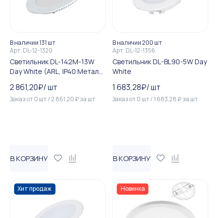
В наличии 131 шт
В наличии 200 шт
Арт.
DL-12-1320
Арт.
DL-12-1356
Светильник DL-142M-13W
Светильник DL-BL90-5W Day
Day White (ARL, IP40 Металл,
White
3 года)
2 861,20
₽
/
шт
1 683,28
₽
/
шт
Заказ от
0
шт
/
2 861,20
₽
за
шт
Заказ от
0
шт
/
1 683,28
₽
за
шт
В КОРЗИНУ
В КОРЗИНУ
Хит продаж
Новинка