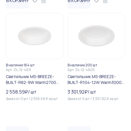
В КОРЗИНУ
В КОРЗИНУ
В наличии 164 шт
В наличии 200 шт
Арт.
DL-12-4611
Арт.
DL-12-4605
Светильник MS-BREEZE-
Светильник MS-BREEZE-
BUILT-R82-9W Warm2700
BUILT-R104-12W Warm3000
(WH, 85 deg, 230V) (Arlight,...
(WH, 90 deg, 230V) (Arlight,...
2 558,59
₽
/
шт
3 301,92
₽
/
шт
Заказ от
0
шт
/
2 558,59
₽
за
шт
Заказ от
0
шт
/
3 301,92
₽
за
шт