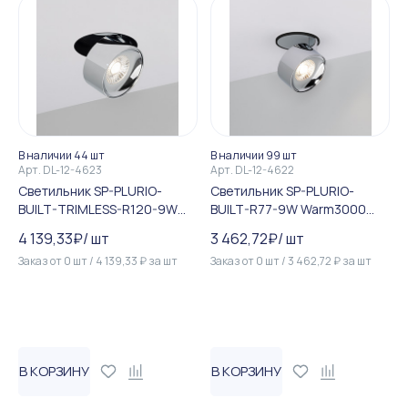
В наличии 44 шт
В наличии 99 шт
Арт.
DL-12-4623
Арт.
DL-12-4622
Светильник SP-PLURIO-
Светильник SP-PLURIO-
BUILT-TRIMLESS-R120-9W
BUILT-R77-9W Warm3000
Day4000 (BK-CHR, 36 deg, ...
(BK-CHR, 36 deg, 230V) (Arli...
4 139,33
₽
/
шт
3 462,72
₽
/
шт
Заказ от
0
шт
/
4 139,33
₽
за
шт
Заказ от
0
шт
/
3 462,72
₽
за
шт
В КОРЗИНУ
В КОРЗИНУ