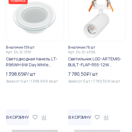
Новинка
В наличии 139 шт
В наличии 76 шт
Арт.
DL-12-1397
Арт.
DL-12-4596
Светодиодная панель LT-
Светильник LGD-ARTEMIS-
R96WH 6W Day White
BUILT-FLAP-R55-12W
120deg
Warm2700 (WH, 8-80 deg, ...
1 398,69
₽
/
шт
7 780,50
₽
/
шт
Заказ от
0
шт
/
1 398,69
₽
за
шт
Заказ от
0
шт
/
7 780,50
₽
за
шт
В КОРЗИНУ
В КОРЗИНУ