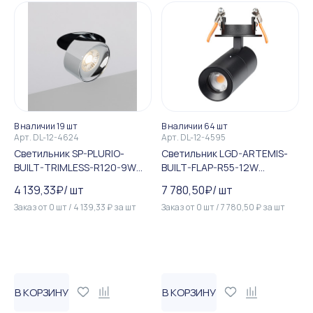
В наличии 19 шт
В наличии 64 шт
Арт.
DL-12-4624
Арт.
DL-12-4595
Светильник SP-PLURIO-
Светильник LGD-ARTEMIS-
BUILT-TRIMLESS-R120-9W
BUILT-FLAP-R55-12W
Warm3000 (BK-CHR, 36 deg...
Warm2700 (BK, 8-80 deg, 2...
4 139,33
₽
/
шт
7 780,50
₽
/
шт
Заказ от
0
шт
/
4 139,33
₽
за
шт
Заказ от
0
шт
/
7 780,50
₽
за
шт
В КОРЗИНУ
В КОРЗИНУ