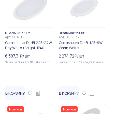
В наличии 136 шт
В наличии 220 шт
Арт.
DL-12-1355
Арт.
DL-12-1348
Светильник DL-BL225-24W
Светильник DL-BL125-9W
Day White (Arlight, IP40
Warm White
Металл, 3 года)
6 387,31
₽
/
шт
2 274,72
₽
/
шт
Заказ от
0
шт
/
6 387,31
₽
за
шт
Заказ от
0
шт
/
2 274,72
₽
за
шт
В КОРЗИНУ
В КОРЗИНУ
Новинка
Новинка