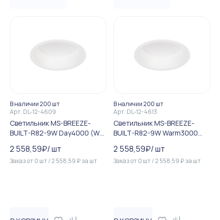
В наличии 200 шт
В наличии 200 шт
Арт.
DL-12-4609
Арт.
DL-12-4613
Светильник MS-BREEZE-
Светильник MS-BREEZE-
BUILT-R82-9W Day4000 (WH,
BUILT-R82-9W Warm3000
85 deg, 230V) (Arlight, IP20 ...
(WH, 85 deg, 230V) (Arlight,...
2 558,59
₽
/
шт
2 558,59
₽
/
шт
Заказ от
0
шт
/
2 558,59
₽
за
шт
Заказ от
0
шт
/
2 558,59
₽
за
шт