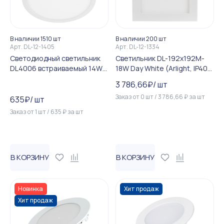
В наличии 1510 шт
В наличии 200 шт
Арт.
DL-12-1405
Арт.
DL-12-1334
Светодиодный светильник
Светильник DL-192x192M-
DL4006 встраиваемый 14W
18W Day White (Arlight, IP40
6400K белый, (до 160мм)
Металл, 3 года)
3 786,66
₽
/
шт
Заказ от
0
шт
/
3 786,66
₽
за
шт
635
₽
/
шт
Заказ от
1
шт
/
635
₽
за
шт
В КОРЗИНУ
В КОРЗИНУ
Новинка
Хит продаж
Хит продаж