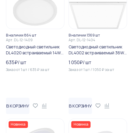
В наличии 864 шт
В наличии 1369 шт
Арт.
DL-12-1409
Арт.
DL-12-1404
Светодиодный светильник
Светодиодный светильник
DL4020 встраиваемый 14W
DL4002 встраиваемый 36W
4000K белый, (до 160мм)
4000K белый со встроенны...
635
₽
/
шт
1 050
₽
/
шт
Заказ от
1
шт
/
635
₽
за
шт
Заказ от
1
шт
/
1 050
₽
за
шт
В КОРЗИНУ
В КОРЗИНУ
Новинка
Новинка