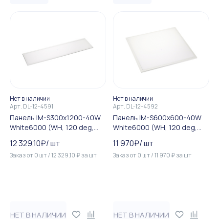
Нет в наличии
Нет в наличии
Арт.
DL-12-4591
Арт.
DL-12-4592
Панель IM-S300x1200-40W
Панель IM-S600x600-40W
White6000 (WH, 120 deg,
White6000 (WH, 120 deg,
230V) (Arlight, IP40 Металл,...
230V) (Arlight, IP40 Металл,...
12 329,10
₽
/
шт
11 970
₽
/
шт
Заказ от
0
шт
/
12 329,10
₽
за
шт
Заказ от
0
шт
/
11 970
₽
за
шт
НЕТ В НАЛИЧИИ
НЕТ В НАЛИЧИИ