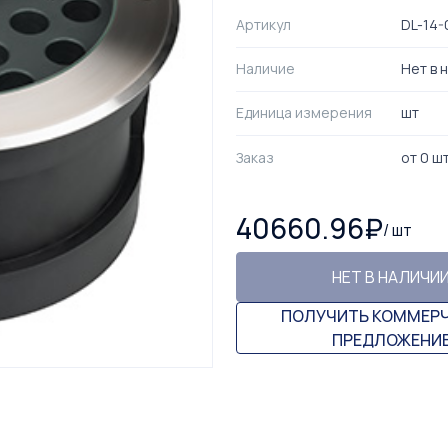
Артикул
DL-14-
Наличие
Нет в 
Единица измерения
шт
Заказ
от
0
ш
40660.96
₽
/
шт
НЕТ В НАЛИЧИ
ПОЛУЧИТЬ КОММЕР
ПРЕДЛОЖЕНИ