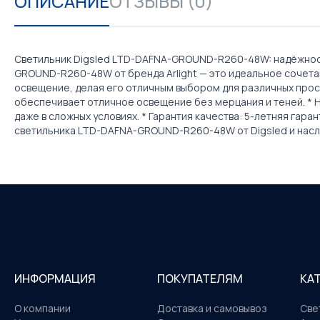
ОПИСАНИЕ
ОТЗЫВЫ (0)
Светильник Digsled LTD-DAFNA-GROUND-R260-48W: надёжност
GROUND-R260-48W от бренда Arlight — это идеальное сочета
освещение, делая его отличным выбором для различных прос
обеспечивает отличное освещение без мерцания и теней. * Н
даже в сложных условиях. * Гарантия качества: 5-летняя га
светильника LTD-DAFNA-GROUND-R260-48W от Digsled и насл
ИНФОРМАЦИЯ
ПОКУПАТЕЛЯМ
КА
О компании
Доставка и самовывоз
Све