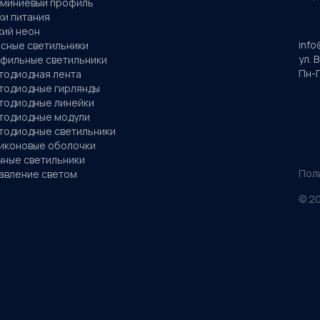
миниевый профиль
ки питания
кий неон
info
сные светильники
ул. 
фильные светильники
Пн-П
тодиодная лента
тодиодные гирлянды
тодиодные линейки
тодиодные модули
тодиодные светильники
иконовые оболочки
чные светильники
Пол
авление светом
©
2