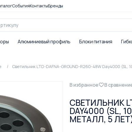
аталог
События
Контакты
Бренды
торы
Алюминиевый профиль
Блоки питания
Гибк
е
Светильник LTD-DAFNA-GROUND-R260-48W Day4000 (SL, 10 de
В избранное
В сравнени
СВЕТИЛЬНИК L
DAY4000 (SL, 10
МЕТАЛЛ, 5 ЛЕТ