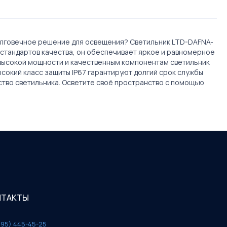
олговечное решение для освещения? Светильник LTD-DAFNA-
 стандартов качества, он обеспечивает яркое и равномерное
 высокой мощности и качественным компонентам светильник
сокий класс защиты IP67 гарантируют долгий срок службы
ество светильника. Осветите своё пространство с помощью
НТАКТЫ
495) 445-45-25