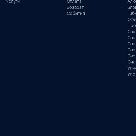
Услуги
Оплата
Алю
Возврат
Бло
События
Гиб
Офи
Про
Све
Све
Све
Све
Све
Сил
Ули
Упр