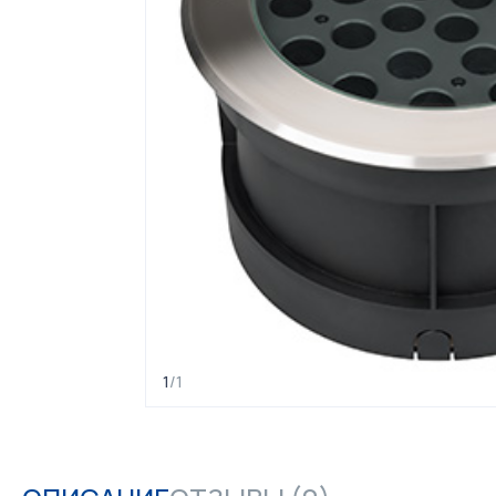
1
/
1