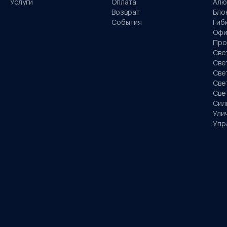
Услуги
Оплата
Алю
Возврат
Бло
События
Гиб
Офи
Про
Све
Све
Све
Све
Све
Сил
Ули
Упр