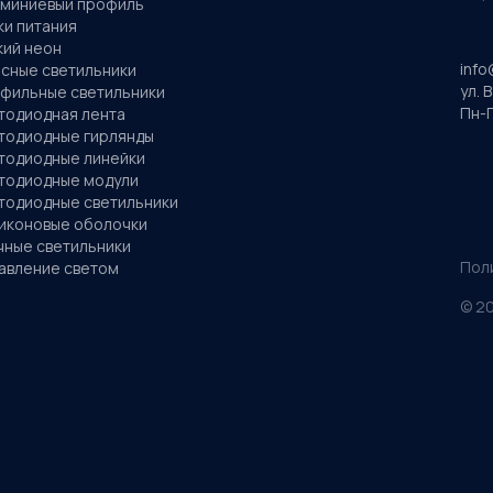
миниевый профиль
ки питания
кий неон
info
сные светильники
ул. 
фильные светильники
Пн-П
тодиодная лента
тодиодные гирлянды
тодиодные линейки
тодиодные модули
тодиодные светильники
иконовые оболочки
чные светильники
Пол
авление светом
©
2