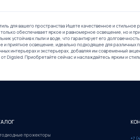
стиль для вашего пространства Ищете качественное и стильно
к не только обеспечивает яркое и равномерное освещение, но и 
ьник устойчив к пыли и воде, что гарантирует его долговечност
ое и приятное освещение, идеально подходящее для различных п
ичных интерьерах и экстерьерах, добавляя им современный акце
от Digsled. Приобретайте сейчас и наслаждайтесь ярким и сти
ТАЛОГ
КО
тодиодные прожекторы
+7 (