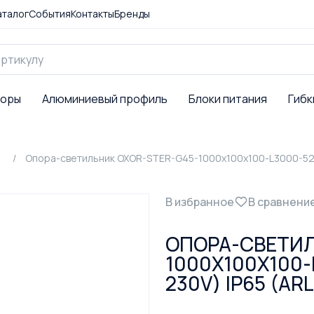
аталог
События
Контакты
Бренды
торы
Алюминиевый профиль
Блоки питания
Гибк
Опора-светильник OXOR-STER-G45-1000x100x100-L3000-52W W
В избранное
В сравнени
ОПОРА-СВЕТИЛ
1000X100X100-
230V) IP65 (ARL