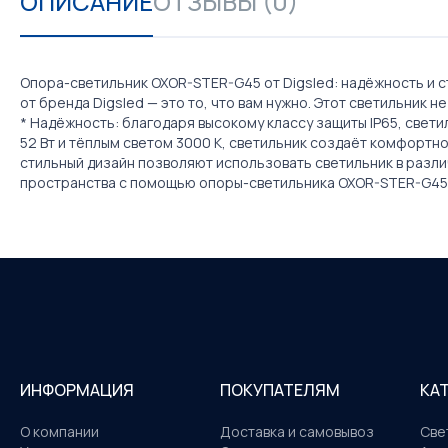
ОПИСАНИЕ
ОТЗЫВЫ (0)
Опора-светильник OXOR-STER-G45 от Digsled: надёжность и 
от бренда Digsled — это то, что вам нужно. Этот светильни
* Надёжность: благодаря высокому классу защиты IP65, светил
52 Вт и тёплым светом 3000 К, светильник создаёт комфортн
стильный дизайн позволяют использовать светильник в разл
пространства с помощью опоры-светильника OXOR-STER-G45 
ИНФОРМАЦИЯ
ПОКУПАТЕЛЯМ
КА
О компании
Доставка и самовывоз
Све