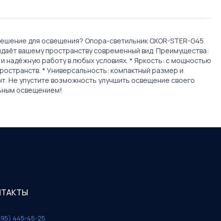
е решение для освещения? Опора-светильник OXOR-STER-G45
придаёт вашему пространству современный вид. Преимущества:
ь и надёжную работу в любых условиях. * Яркость: с мощностью
ространств. * Универсальность: компактный размер и
нт. Не упустите возможность улучшить освещение своего
льным освещением!
НТАКТЫ
495) 445-45-25