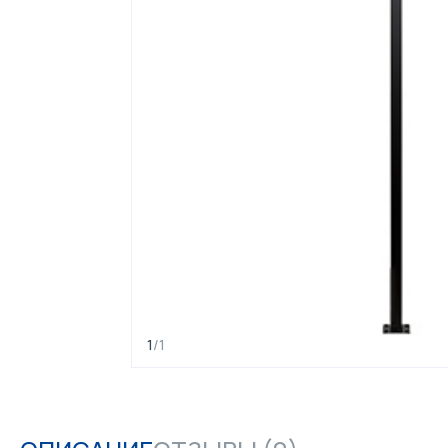
1
/
1