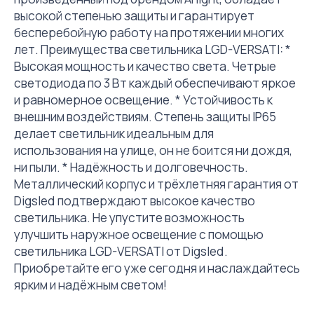
высокой степенью защиты и гарантирует
бесперебойную работу на протяжении многих
лет. Преимущества светильника LGD-VERSATI: *
Высокая мощность и качество света. Четрые
светодиода по 3 Вт каждый обеспечивают яркое
и равномерное освещение. * Устойчивость к
внешним воздействиям. Степень защиты IP65
делает светильник идеальным для
использования на улице, он не боится ни дождя,
ни пыли. * Надёжность и долговечность.
Металлический корпус и трёхлетняя гарантия от
Digsled подтверждают высокое качество
светильника. Не упустите возможность
улучшить наружное освещение с помощью
светильника LGD-VERSATI от Digsled.
Приобретайте его уже сегодня и наслаждайтесь
ярким и надёжным светом!