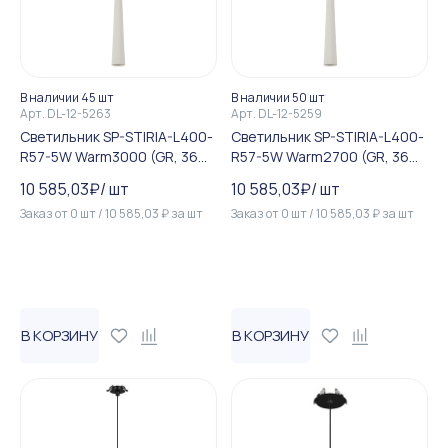
В наличии 45 шт
В наличии 50 шт
Арт.
DL-12-5263
Арт.
DL-12-5259
Светильник SP-STIRIA-L400-
Светильник SP-STIRIA-L400-
R57-5W Warm3000 (GR, 36
R57-5W Warm2700 (GR, 36
deg, 230V) (Arlight, IP20 Ме...
deg, 230V) (Arlight, IP20 Ме...
10 585,03
₽
/
шт
10 585,03
₽
/
шт
Заказ от
0
шт
/
10 585,03
₽
за
шт
Заказ от
0
шт
/
10 585,03
₽
за
шт
В КОРЗИНУ
В КОРЗИНУ