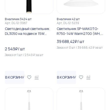
В наличии 3424 шт
В наличии 42 шт
Арт.
DL-12-3987
Арт.
DL-12-5239
Светодиодный светильник
Светильник SP-MAKOTO-
DL3050 на подвесе 15W
R750-14W Warm2700 (WH,
4000K 35 градусов черный ...
36 deg, 230V, TRIAC) (Arligh...
39 688,42
₽
/
шт
Заказ от
0
шт
/
39 688,42
₽
за
шт
2 549
₽
/
шт
Заказ от
1
шт
/
2 549
₽
за
шт
В КОРЗИНУ
В КОРЗИНУ