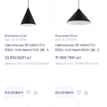
В наличии 43 шт
В наличии 36 шт
Арт.
DL-12-5230
Арт.
DL-12-5236
Светильник SP-MAKOTO-
Светильник SP-MAKOTO-
R350-14W Warm2700 (BK, 36
R550-14W Warm3000 (BK, 36
deg, 230V, TRIAC) (Arlight, I...
deg, 230V, TRIAC) (Arlight, I...
24 892,82
₽
/
шт
31 968,78
₽
/
шт
Заказ от
0
шт
/
24 892,82
₽
за
шт
Заказ от
0
шт
/
31 968,78
₽
за
шт
В КОРЗИНУ
В КОРЗИНУ