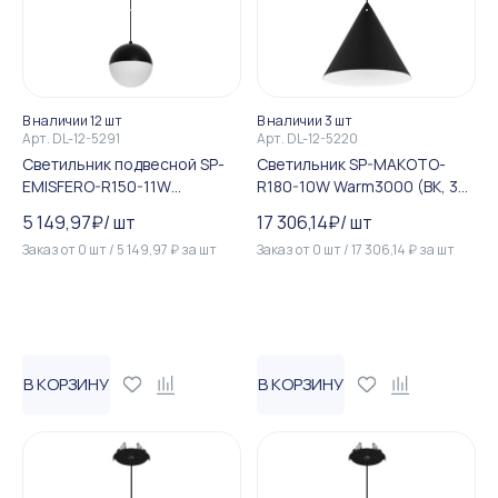
В наличии 12 шт
В наличии 3 шт
Арт.
DL-12-5291
Арт.
DL-12-5220
Светильник подвесной SP-
Светильник SP-MAKOTO-
EMISFERO-R150-11W
R180-10W Warm3000 (BK, 36
Warm3000 (Черный, встраи...
deg, 230V, TRIAC) (Arlight, I...
5 149,97
₽
/
шт
17 306,14
₽
/
шт
Заказ от
0
шт
/
5 149,97
₽
за
шт
Заказ от
0
шт
/
17 306,14
₽
за
шт
В КОРЗИНУ
В КОРЗИНУ