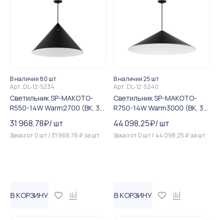
В наличии 80 шт
В наличии 25 шт
Арт.
DL-12-5234
Арт.
DL-12-5240
Светильник SP-MAKOTO-
Светильник SP-MAKOTO-
R550-14W Warm2700 (BK, 36
R750-14W Warm3000 (BK, 36
deg, 230V, TRIAC) (Arlight, I...
deg, 230V, TRIAC) (Arlight, I...
31 968,78
₽
/
шт
44 098,25
₽
/
шт
Заказ от
0
шт
/
31 968,78
₽
за
шт
Заказ от
0
шт
/
44 098,25
₽
за
шт
В КОРЗИНУ
В КОРЗИНУ