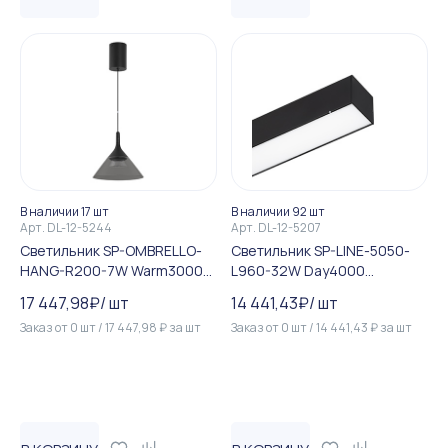
В наличии 17 шт
В наличии 92 шт
Арт.
DL-12-5244
Арт.
DL-12-5207
Светильник SP-OMBRELLO-
Светильник SP-LINE-5050-
HANG-R200-7W Warm3000
L960-32W Day4000
(BK, 30 deg, 230V) (Arlight, I...
(RAL9005, 120 deg, 230V) IP...
17 447,98
₽
/
шт
14 441,43
₽
/
шт
Заказ от
0
шт
/
17 447,98
₽
за
шт
Заказ от
0
шт
/
14 441,43
₽
за
шт