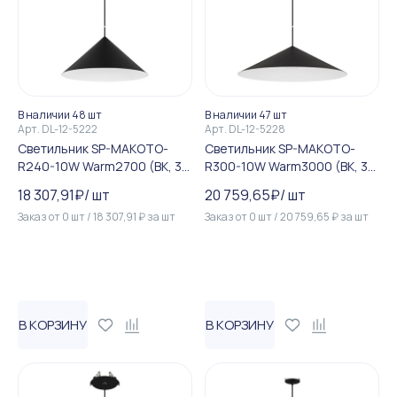
В наличии 48 шт
В наличии 47 шт
Арт.
DL-12-5222
Арт.
DL-12-5228
Светильник SP-MAKOTO-
Светильник SP-MAKOTO-
R240-10W Warm2700 (BK, 36
R300-10W Warm3000 (BK, 36
deg, 230V, TRIAC) (Arlight, I...
deg, 230V, TRIAC) (Arlight, I...
18 307,91
₽
/
шт
20 759,65
₽
/
шт
Заказ от
0
шт
/
18 307,91
₽
за
шт
Заказ от
0
шт
/
20 759,65
₽
за
шт
В КОРЗИНУ
В КОРЗИНУ