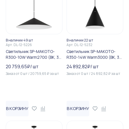
В наличии 49 шт
В наличии 22 шт
Арт.
DL-12-5226
Арт.
DL-12-5232
Светильник SP-MAKOTO-
Светильник SP-MAKOTO-
R300-10W Warm2700 (BK, 36
R350-14W Warm3000 (BK, 36
deg, 230V, TRIAC) (Arlight, I...
deg, 230V, TRIAC) (Arlight, I...
20 759,65
₽
/
шт
24 892,82
₽
/
шт
Заказ от
0
шт
/
20 759,65
₽
за
шт
Заказ от
0
шт
/
24 892,82
₽
за
шт
В КОРЗИНУ
В КОРЗИНУ