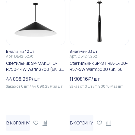
В наличии 42 шт
В наличии 33 шт
Арт.
DL-12-5238
Арт.
DL-12-5262
Светильник SP-MAKOTO-
Светильник SP-STIRIA-L400-
R750-14W Warm2700 (BK, 36
R57-5W Warm3000 (BK, 36
deg, 230V, TRIAC) (Arlight, I...
deg, 230V) (Arlight, IP20 Ме...
44 098,25
₽
/
шт
11 908,16
₽
/
шт
Заказ от
0
шт
/
44 098,25
₽
за
шт
Заказ от
0
шт
/
11 908,16
₽
за
шт
В КОРЗИНУ
В КОРЗИНУ