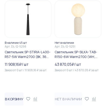
В наличии 45 шт
Нет в наличии
Арт.
DL-12-5258
Арт.
DL-12-5251
Светильник SP-STIRIA-L400-
Светильник SP-SILKA-TAB-
R57-5W Warm2700 (BK, 36
R150-6W Warm2700 (WH,
deg, 230V) (Arlight, IP20 Ме...
330 deg, 230V, TOUCH-DIM...
11 908,16
₽
/
шт
43 870,05
₽
/
шт
Заказ от
0
шт
/
11 908,16
₽
за
шт
Заказ от
0
шт
/
43 870,05
₽
за
шт
В КОРЗИНУ
НЕТ В НАЛИЧИИ