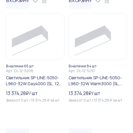
В КОРЗИНУ
В КОРЗИНУ
В наличии 65 шт
В наличии 84 шт
Арт.
DL-12-5208
Арт.
DL-12-5210
Светильник SP-LINE-5050-
Светильник SP-LINE-5050-
L960-32W Day4000 (SL, 120
L960-32W Warm3000 (SL,
deg, 230V) IP33 (Arlight, Ме...
120 deg, 230V) IP33 (Arlight,...
13 374,28
₽
/
шт
13 374,28
₽
/
шт
Заказ от
0
шт
/
13 374,28
₽
за
шт
Заказ от
0
шт
/
13 374,28
₽
за
шт