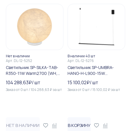
Нет в наличии
В наличии 40 шт
Арт.
DL-12-5252
Арт.
DL-12-5276
Светильник SP-SILKA-TAB-
Светильник SP-UMBRA-
R350-11W Warm2700 (WH,
HANG-H-L900-15W
330 deg, TOUCH-DIM) (Arlig...
Warm3000 (BK, 120 deg, 23...
104 288,63
₽
/
шт
15 100,02
₽
/
шт
Заказ от
0
шт
/
104 288,63
₽
за
шт
Заказ от
0
шт
/
15 100,02
₽
за
шт
НЕТ В НАЛИЧИИ
В КОРЗИНУ