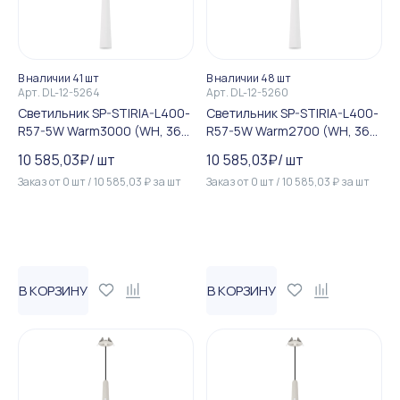
В наличии 41 шт
В наличии 48 шт
Арт.
DL-12-5264
Арт.
DL-12-5260
Светильник SP-STIRIA-L400-
Светильник SP-STIRIA-L400-
R57-5W Warm3000 (WH, 36
R57-5W Warm2700 (WH, 36
deg, 230V) (Arlight, IP20 Ме...
deg, 230V) (Arlight, IP20 Ме...
10 585,03
₽
/
шт
10 585,03
₽
/
шт
Заказ от
0
шт
/
10 585,03
₽
за
шт
Заказ от
0
шт
/
10 585,03
₽
за
шт
В КОРЗИНУ
В КОРЗИНУ