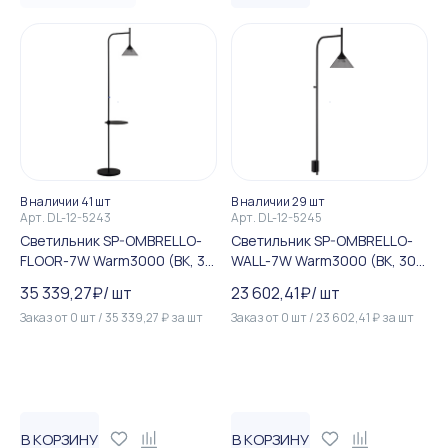
В наличии 41 шт
В наличии 29 шт
Арт.
DL-12-5243
Арт.
DL-12-5245
Светильник SP-OMBRELLO-
Светильник SP-OMBRELLO-
FLOOR-7W Warm3000 (BK, 30
WALL-7W Warm3000 (BK, 30
deg, 230V) (Arlight, IP20 Ме...
deg, 230V) (Arlight, IP20 Ме...
35 339,27
₽
/
шт
23 602,41
₽
/
шт
Заказ от
0
шт
/
35 339,27
₽
за
шт
Заказ от
0
шт
/
23 602,41
₽
за
шт
В КОРЗИНУ
В КОРЗИНУ