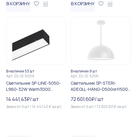
В КОРЗИНУ
В КОРЗИНУ
В наличии 53 шт
В наличии 9 шт
Арт.
DL-12-5209
Арт.
DL-12-5256
Светильник SP-LINE-5050-
Светильник SP-STERI-
L960-32W Warm3000
ADEOLL-HANG-D500xH1500-
(RAL9005, 120 deg, 230V) IP...
30W Warm3000 (WH, 100de...
14 441,43
₽
/
шт
72 601,60
₽
/
шт
Заказ от
0
шт
/
14 441,43
₽
за
шт
Заказ от
0
шт
/
72 601,60
₽
за
шт