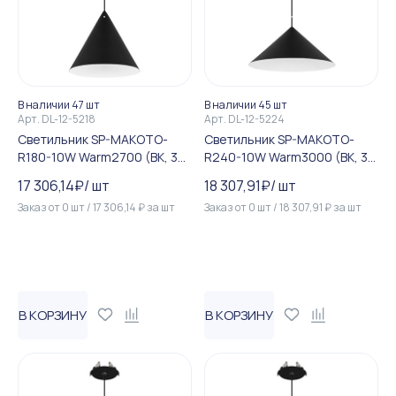
В наличии 47 шт
В наличии 45 шт
Арт.
DL-12-5218
Арт.
DL-12-5224
Светильник SP-MAKOTO-
Светильник SP-MAKOTO-
R180-10W Warm2700 (BK, 36
R240-10W Warm3000 (BK, 36
deg, 230V, TRIAC) (Arlight, I...
deg, 230V, TRIAC) (Arlight, I...
17 306,14
₽
/
шт
18 307,91
₽
/
шт
Заказ от
0
шт
/
17 306,14
₽
за
шт
Заказ от
0
шт
/
18 307,91
₽
за
шт
В КОРЗИНУ
В КОРЗИНУ