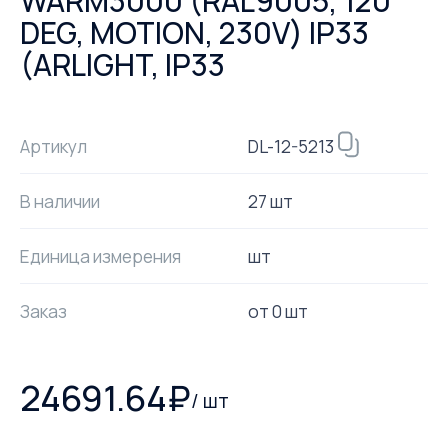
WARM3000 (RAL9005, 120
DEG, MOTION, 230V) IP33
(ARLIGHT, IP33
DL-12-5213
Артикул
В наличии
27 шт
Единица измерения
шт
Заказ
от
0
шт
24691.64
₽
/
шт