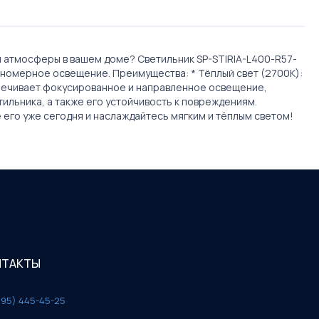
й атмосферы в вашем доме? Светильник SP-STIRIA-L400-R57-
авномерное освещение. Преимущества: * Тёплый свет (2700K):
спечивает фокусированное и направленное освещение,
ильника, а также его устойчивость к повреждениям.
его уже сегодня и наслаждайтесь мягким и тёплым светом!
НТАКТЫ
495) 445-45-25