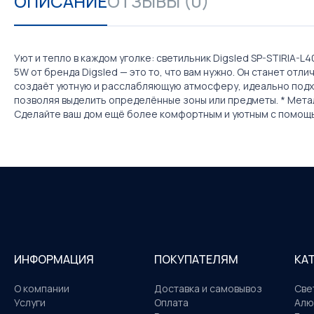
ОПИСАНИЕ
ОТЗЫВЫ (0)
Уют и тепло в каждом уголке: светильник Digsled SP-STIRI
5W от бренда Digsled — это то, что вам нужно. Он станет о
создаёт уютную и расслабляющую атмосферу, идеально подхо
позволяя выделить определённые зоны или предметы. * Метал
Сделайте ваш дом ещё более комфортным и уютным с помощью
ИНФОРМАЦИЯ
ПОКУПАТЕЛЯМ
КА
О компании
Доставка и самовывоз
Све
Услуги
Оплата
Алю