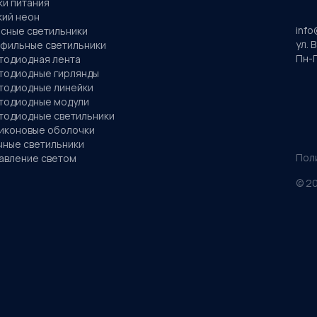
ки питания
кий неон
info
сные светильники
ул. 
фильные светильники
Пн-П
тодиодная лента
тодиодные гирлянды
тодиодные линейки
тодиодные модули
тодиодные светильники
иконовые оболочки
чные светильники
Пол
авление светом
©
2