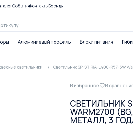
аталог
События
Контакты
Бренды
торы
Алюминиевый профиль
Блоки питания
Гибк
двесные светильники
Светильник SP-STIRIA-L400-R57-5W Warm
В избранное
В сравнени
СВЕТИЛЬНИК SP
WARM2700 (BG, 
МЕТАЛЛ, 3 ГОД