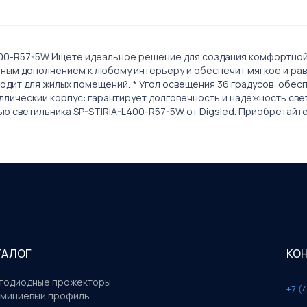
A-L400-R57-5W Ищете идеальное решение для создания комфортно
тличным дополнением к любому интерьеру и обеспечит мягкое и р
дит для жилых помещений. * Угол освещения 36 градусов: обе
лический корпус: гарантирует долговечность и надёжность свет
 светильника SP-STIRIA-L400-R57-5W от Digsled. Приобретайте 
ТАЛОГ
КО
тодиодные прожекторы
+7 (
миниевый профиль