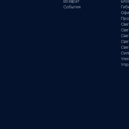
Возврат
Бло
События
Гиб
Офи
Про
Све
Све
Све
Све
Све
Сил
Ули
Упр